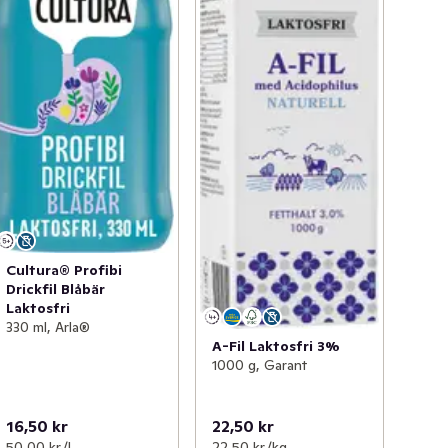
Cultura® Profibi
Drickfil Blåbär
Laktosfri
330 ml, Arla®
A-Fil Laktosfri 3%
1000 g, Garant
16,50 kr
22,50 kr
50,00 kr /l
22,50 kr /kg