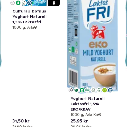
Cultura® Dofilus
Yoghurt Naturell
1,5% Laktosfri
1000 g, Arla®
Yoghurt Naturell
Laktosfri 1,5%
EKO/KRAV
1000 g, Arla Ko®
31,50 kr
25,95 kr
31,50 kr /kg
25,95 kr /kg