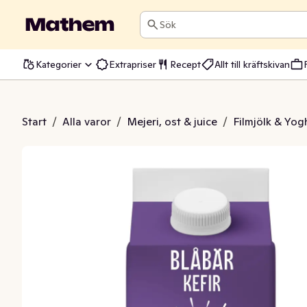
Sök
Kategorier
Extrapriser
Recept
Allt till kräftskivan
r Blåbär 2,3% Laktosfri
Start
/
Alla varor
/
Mejeri, ost & juice
/
Filmjölk & Yog