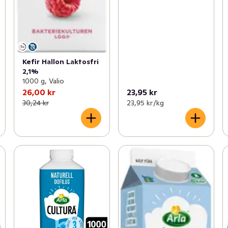
Kefir Hallon Laktosfri
2,1%
1000 g, Valio
26,00 kr
23,95 kr
30,24 kr
23,95 kr /kg