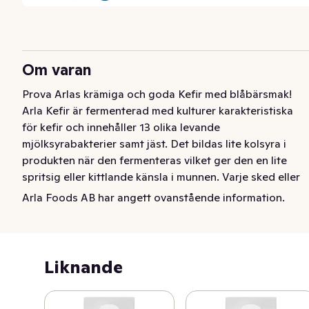
Om varan
Prova Arlas krämiga och goda Kefir med blåbärsmak! 
Arla Kefir är fermenterad med kulturer karakteristiska 
för kefir och innehåller 13 olika levande 
mjölksyrabakterier samt jäst. Det bildas lite kolsyra i 
produkten när den fermenteras vilket ger den en lite 
spritsig eller kittlande känsla i munnen. Varje sked eller 
klunk kefir rymmer myriader av goda bakterier. Toppa 
Arla Foods AB har angett ovanstående information.
kefiren med färska bär, din favoritmüsli eller njut av den 
som den är! Det bästa du kan göra för din mage är att 
äta sunt och varierat. Produkten görs på 100 procent 
svensk mjölk. Kalcium bidrar till 
Liknande
matsmältningsenzymernas normala funktion.
Arla Cultura® Kefir med blåbärssmak fermenteras med 