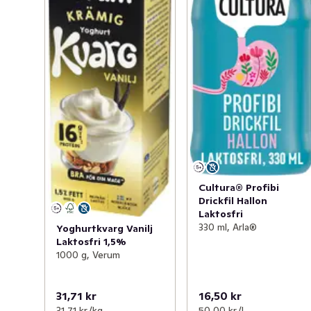
Cultura® Profibi
Drickfil Hallon
Laktosfri
330 ml, Arla®
Yoghurtkvarg Vanilj
Laktosfri 1,5%
1000 g, Verum
31,71 kr
16,50 kr
31,71 kr /kg
50,00 kr /l