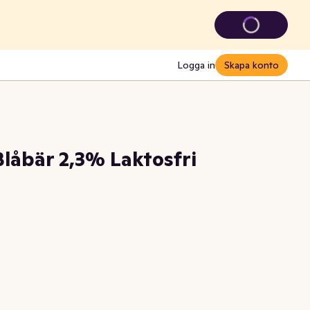
Logga in
Skapa konto
Blåbär 2,3% Laktosfri