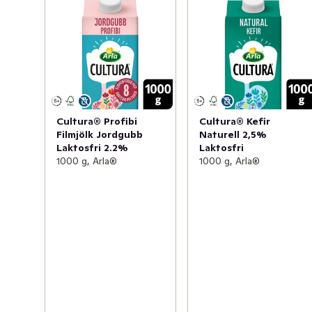
kulturer karakteristiska för kefir och innehåller 13 olika 
levande mjölksyrabakterier och jäst. Den är även en 
naturlig källa till kalcium som bidrar till 
matsmältningsenzymernas normala funktion. Det bästa 
du kan göra för din mage är att äta sunt och varierat 
samt ha en hälsosam livsstil. Toppa kefiren med färska 
bär, nötter eller njut som den är. Gjord på 100% svensk 
Cultura® Profibi
Cultura® Kefir
mjölk från Arlagårdar.
Filmjölk Jordgubb
Naturell 2,5%
Laktosfri 2.2%
Laktosfri
1000 g, Arla®
1000 g, Arla®