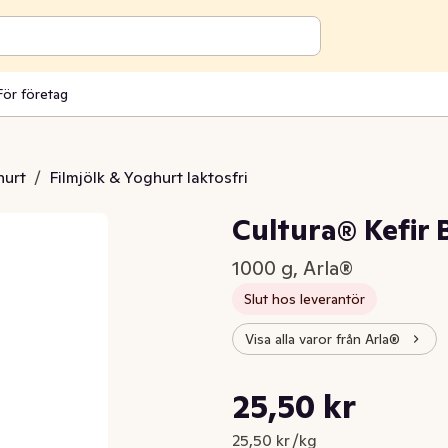
För företag
hurt
/
Filmjölk & Yoghurt laktosfri
Cultura® Kefir 
1000 g, Arla®
Slut hos leverantör
Visa alla varor från Arla®
Styckpris: 25,50 kr /kg
25,50 kr
Nuvarande pris är: 25,50 kr
25,50 kr /kg