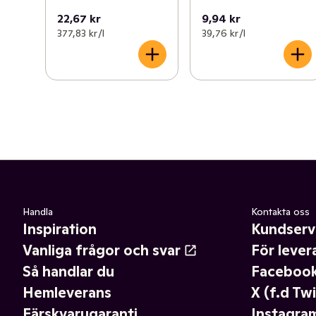
22,67 kr
9,94 kr
377,83 kr /l
39,76 kr /l
Handla
Kontakta oss
Inspiration
Kundserv
Vanliga frågor och svar
För lever
Så handlar du
Faceboo
Hemleverans
X (f.d Twi
Färskvarugaranti
Instagra