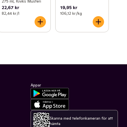
275 ml, Kiviks Musteri
22,67 kr
19,95 kr
82,44 kr /l
106,12 kr /kg
Appar
Skanna med telefonkameran för att
hämta