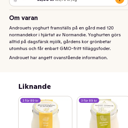
Om varan
Androuets yoghurt framställs på en gård med 120 
normandekor i hjärtat av Normandie. Yoghurten görs 
alltid på dagsfärsk mjölk, gårdens kor grönbetar 
utomhus och får enbart GMO-fritt tilläggsfoder.
Androuet har angett ovanstående information.
Liknande
3 för 89 kr
3 för 89 kr