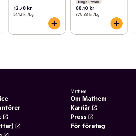
Noga utvald
12,78 kr
68,10 kr
51,12 kr /kg
378,33 kr /kg
Mathem
ice
Om Mathem
antörer
Karriär
k
Press
tter)
För företag
m