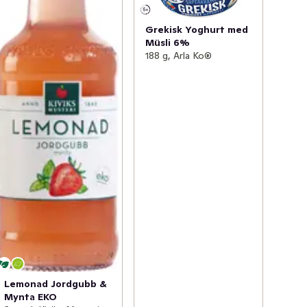
Grekisk Yoghurt med
Müsli 6%
188 g, Arla Ko®
Lemonad Jordgubb &
Mynta EKO