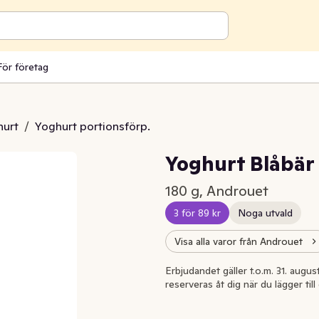
För företag
hurt
/
Yoghurt portionsförp.
Yoghurt Blåbär
180 g, Androuet
3 för 89 kr
Noga utvald
Visa alla varor från Androuet
Erbjudandet gäller t.o.m. 31. august
reserveras åt dig när du lägger til