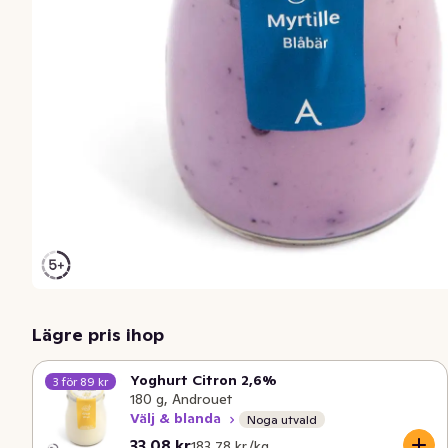
Lägre pris ihop
Yoghurt Citron 2,6%
3 för 89 kr
180 g, Androuet
Välj & blanda
Noga utvald
Nuvarande pris är: 33,08 kr
Styckpris: 183,78 kr /kg
33,08 kr
183,78 kr /kg