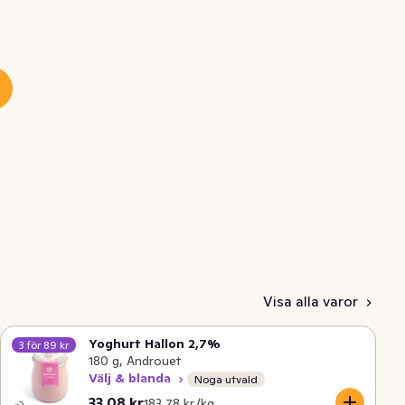
Visa alla varor
Yoghurt Hallon 2,7%
3 för 89 kr
180 g, Androuet
Välj & blanda
Noga utvald
Nuvarande pris är: 33,08 kr
Styckpris: 183,78 kr /kg
33,08 kr
183,78 kr /kg