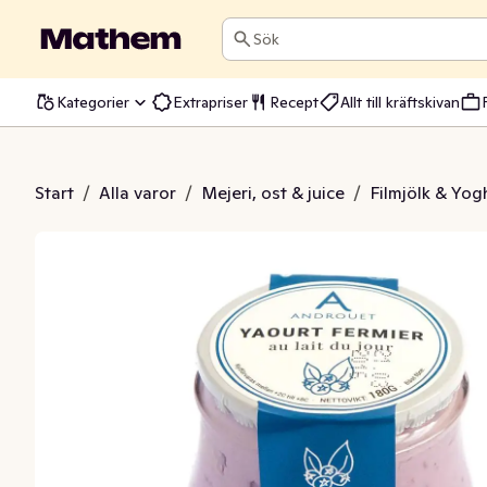
Sök
Kategorier
Extrapriser
Recept
Allt till kräftskivan
rt Blåbär 2,7%
Start
/
Alla varor
/
Mejeri, ost & juice
/
Filmjölk & Yog