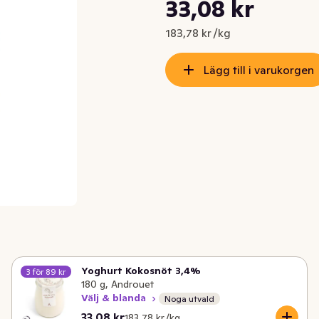
Styckpris: 183,78 kr /kg
33,08 kr
Nuvarande pris är: 33,08 kr
183,78 kr /kg
Lägg till i varukorgen
Yoghurt Kokosnöt 3,4%
3 för 89 kr
180 g, Androuet
Välj & blanda
Noga utvald
Nuvarande pris är: 33,08 kr
Styckpris: 183,78 kr /kg
33,08 kr
183,78 kr /kg