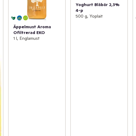
Yoghurt Blåbär 2,3%
4-p
500 g, Yoplait
Äppelmust Aroma
Ofiltrerad EKO
1 l, Englamust