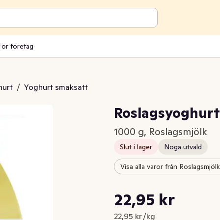
För företag
hurt
/
Yoghurt smaksatt
Roslagsyoghurt
1000 g, Roslagsmjölk
Slut i lager
Noga utvald
Visa alla varor från Roslagsmjölk
Styckpris: 22,95 kr /kg
22,95 kr
Nuvarande pris är: 22,95 kr
22,95 kr /kg