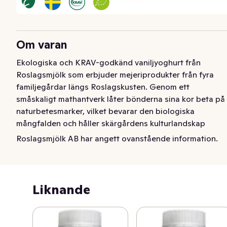
Om varan
Ekologiska och KRAV-godkänd vaniljyoghurt från 
Roslagsmjölk som erbjuder mejeriprodukter från fyra 
familjegårdar längs Roslagskusten. Genom ett 
småskaligt mathantverk låter bönderna sina kor beta på 
naturbetesmarker, vilket bevarar den biologiska 
mångfalden och håller skärgårdens kulturlandskap 
öppet. Ett närproducerat val som gör gott för både 
Roslagsmjölk AB har angett ovanstående information.
bygden och middagsbordet

Närproducerad och ekologisk
Liknande