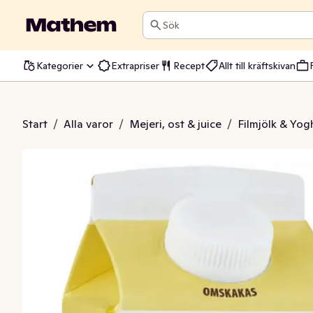
Sök
Kategorier
Extrapriser
Recept
Allt till kräftskivan
rt Vanilj 3% EKO/KRAV
Start
/
Alla varor
/
Mejeri, ost & juice
/
Filmjölk & Yog