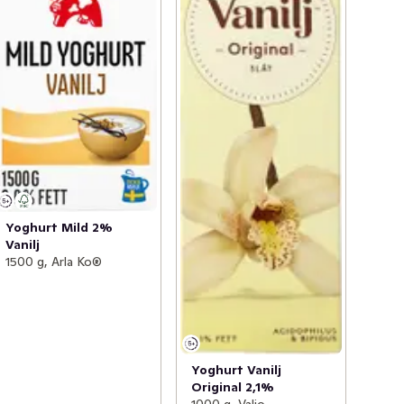
Yoghurt Mild 2%
Vanilj
1500 g, Arla Ko®
Yoghurt Vanilj
Original 2,1%
1000 g, Valio