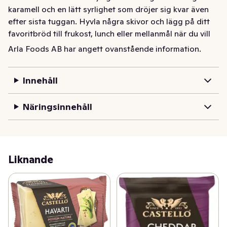
karamell och en lätt syrlighet som dröjer sig kvar även 
efter sista tuggan. Hyvla några skivor och lägg på ditt 
favoritbröd till frukost, lunch eller mellanmål när du vill 
ha en ost som verkligen lyfter mackan och gör varje 
Arla Foods AB har angett ovanstående information.
stund mer smakrik. En stund för alla sinnen.
Innehåll
Näringsinnehåll
Liknande