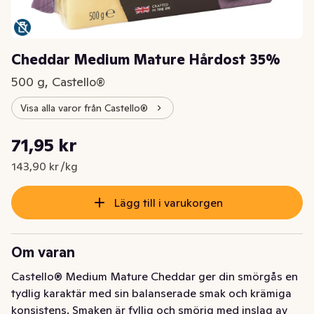
Cheddar Medium Mature Hårdost 35%
500 g, Castello®
Visa alla varor från Castello®
Styckpris: 143,90 kr /kg
71,95 kr
Nuvarande pris är: 71,95 kr
143,90 kr /kg
Lägg till i varukorgen
Om varan
Castello® Medium Mature Cheddar ger din smörgås en 
tydlig karaktär med sin balanserade smak och krämiga 
konsistens. Smaken är fyllig och smörig med inslag av 