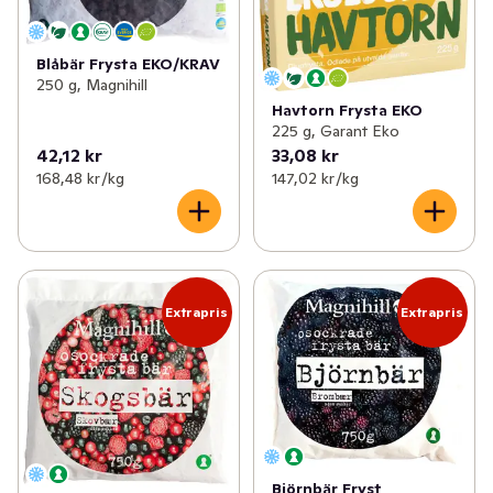
Blåbär Frysta EKO/KRAV
250 g, Magnihill
Havtorn Frysta EKO
225 g, Garant Eko
42,12 kr
33,08 kr
168,48 kr /kg
147,02 kr /kg
Extrapris
Extrapris
Björnbär Fryst