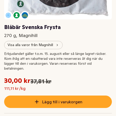
Blåbär Svenska Frysta
270 g, Magnihill
Visa alla varor från Magnihill
Extrapris
Erbjudandet gäller t.o.m. 15. augusti eller så länge lagret räcker.
Kom ihåg att en rabatterad vara inte reserveras åt dig när du
lägger till den i varukorgen. Varan reserveras först vid
betalningen.
Styckpris: 111,11 kr /kg
30,00 kr
37,81 kr
Ursprungspriset var: 37,81 kr
Nuvarande pris är: 30,00 kr
111,11 kr /kg
Lägg till i varukorgen