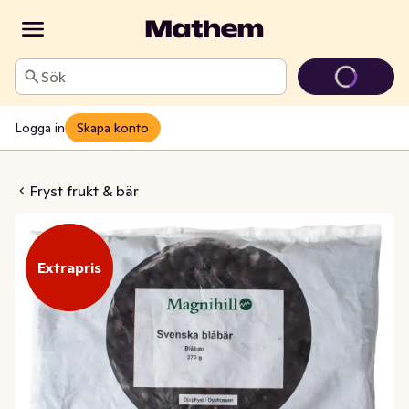
Sök
Logga in
Skapa konto
Svenska Frysta
Fryst frukt & bär
Extrapris