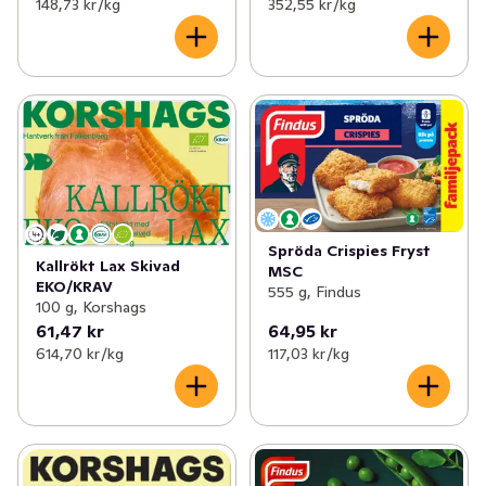
148,73 kr /kg
352,55 kr /kg
Spröda Crispies Fryst
Kallrökt Lax Skivad
MSC
EKO/KRAV
555 g, Findus
100 g, Korshags
61,47 kr
64,95 kr
614,70 kr /kg
117,03 kr /kg