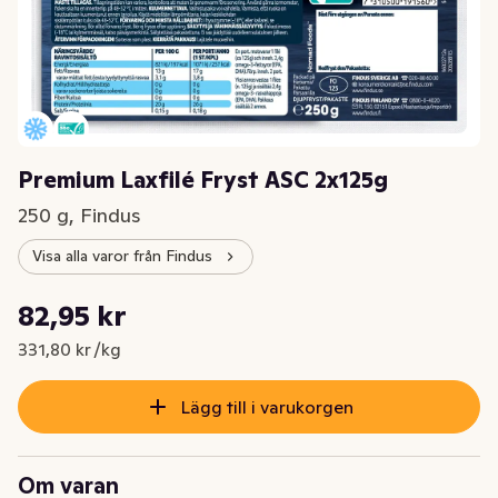
Premium Laxfilé Fryst ASC 2x125g
250 g, Findus
Visa alla varor från Findus
Styckpris: 331,80 kr /kg
82,95 kr
Nuvarande pris är: 82,95 kr
331,80 kr /kg
Lägg till i varukorgen
Om varan