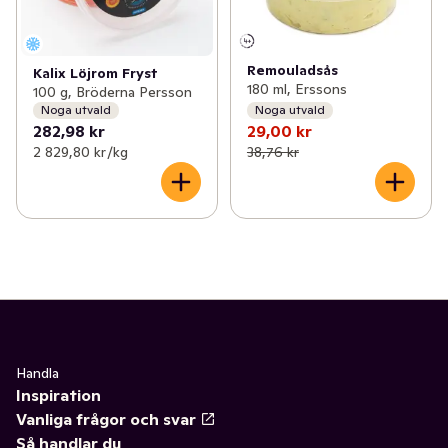
Remouladsås
Kalix Löjrom Fryst
180 ml, Erssons
100 g, Bröderna Persson
Noga utvald
Noga utvald
282,98 kr
29,00 kr
2 829,80 kr /kg
38,76 kr
Handla
Inspiration
Vanliga frågor och svar
Så handlar du