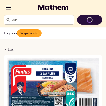
Sök
Logga in
Skapa konto
ilé Fryst ASC 2x125g
Lax