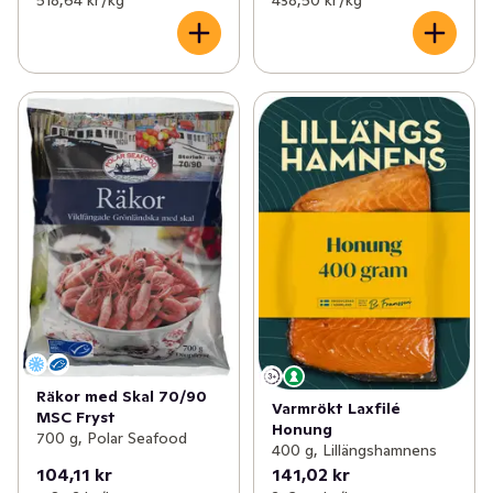
518,64 kr /kg
438,50 kr /kg
Räkor med Skal 70/90
Varmrökt Laxfilé
MSC Fryst
Honung
700 g, Polar Seafood
400 g, Lillängshamnens
104,11 kr
141,02 kr