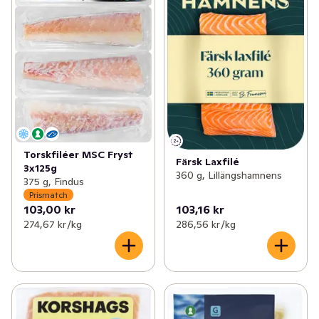
Torskfiléer MSC Fryst
Färsk Laxfilé
3x125g
360 g, Lillängshamnens
375 g, Findus
Prismatch
103,00 kr
103,16 kr
274,67 kr /kg
286,56 kr /kg