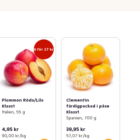
6 för 27 kr
Plommon Röda/Lila
Clementin
Klass1
färdigpackad i påse
Italien, 55 g
Klass1
Spanien, 700 g
4,95 kr
39,95 kr
90,00 kr /kg
57,07 kr /kg