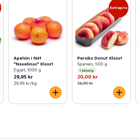
r
Extrapris
Apelsin i Nät
Persika Donut Klass1
"Navelinas" Klass1
Spanien, 500 g
Egypt, 1000 g
I säsong
29,95 kr
20,00 kr
29,95 kr /kg
34,95 kr