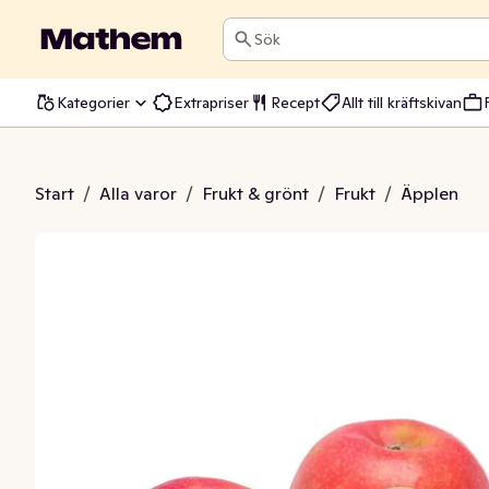
Sök
Kategorier
Extrapriser
Recept
Allt till kräftskivan
 Lady 4-pack Klass1
Start
/
Alla varor
/
Frukt & grönt
/
Frukt
/
Äpplen