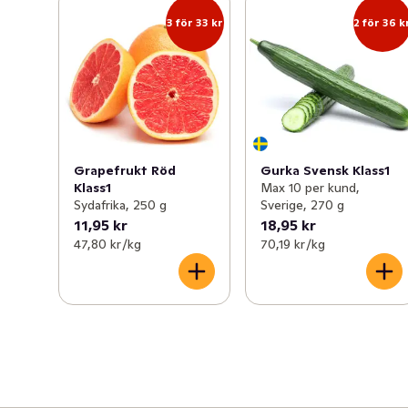
3 för 33 kr
2 för 36 k
Grapefrukt Röd
Gurka Svensk Klass1
Klass1
Max 10 per kund,
Sydafrika, 250 g
Sverige, 270 g
11,95 kr
18,95 kr
47,80 kr /kg
70,19 kr /kg