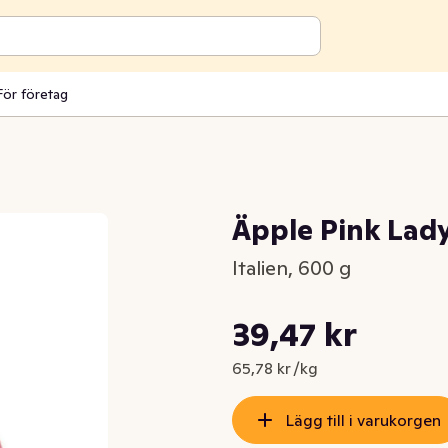
För företag
Äpple Pink Lady
Italien, 600 g
Styckpris: 65,78 kr /kg
39,47 kr
Nuvarande pris är: 39,47 kr
65,78 kr /kg
Lägg till i varukorgen