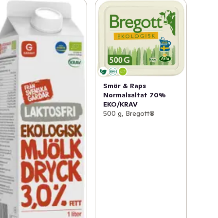
Smör & Raps
Normalsaltat 70%
EKO/KRAV
500 g, Bregott®