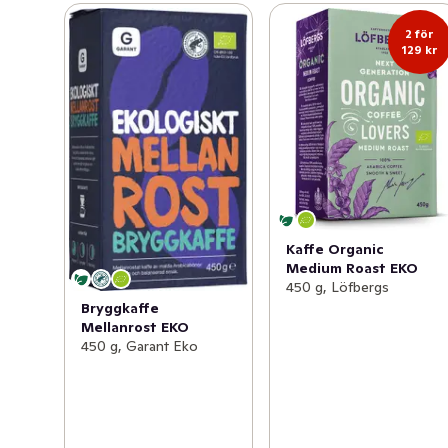
2 för
129 kr
Kaffe Organic
Medium Roast EKO
450 g, Löfbergs
Bryggkaffe
Mellanrost EKO
450 g, Garant Eko