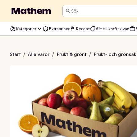
Sök
Kategorier
Extrapriser
Recept
Allt till kräftskivan
uktlåda EKO
Start
/
Alla varor
/
Frukt & grönt
/
Frukt- och grönsak