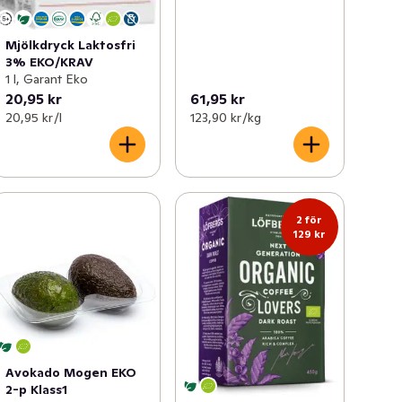
Mjölkdryck Laktosfri
3% EKO/KRAV
1 l, Garant Eko
20,95 kr
61,95 kr
20,95 kr /l
123,90 kr /kg
2 för
129 kr
Avokado Mogen EKO
2-p Klass1