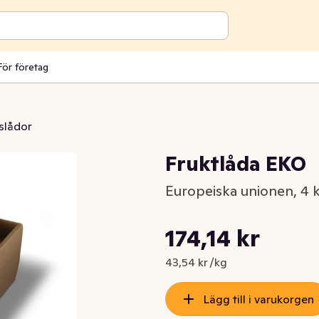
För företag
slådor
Fruktlåda EKO
Europeiska unionen, 4 
Styckpris: 43,54 kr /kg
174,14 kr
Nuvarande pris är: 174,14 kr
43,54 kr /kg
Lägg till i varukorgen