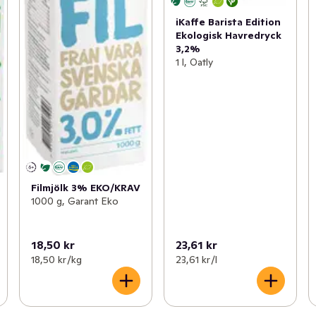
iKaffe Barista Edition
Ekologisk Havredryck
3,2%
1 l, Oatly
Filmjölk 3% EKO/KRAV
1000 g, Garant Eko
18,50 kr
23,61 kr
18,50 kr /kg
23,61 kr /l