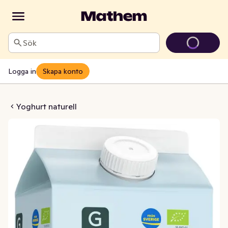
Sök
Logga in
Skapa konto
rell 3.8-4.5% KRAV
Yoghurt naturell