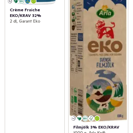
Crème Fraiche
EKO/KRAV 32%
2 dl, Garant Eko
Filmjölk 3% EKO/KRAV
1000 g, Arla Ko®