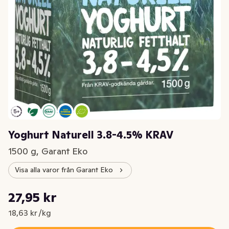
Yoghurt Naturell 3.8-4.5% KRAV
1500 g, Garant Eko
Visa alla varor från Garant Eko
Styckpris: 18,63 kr /kg
27,95 kr
Nuvarande pris är: 27,95 kr
18,63 kr /kg