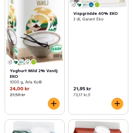
Vispgrädde 40% EKO
3 dl, Garant Eko
Yoghurt Mild 2% Vanilj
EKO
1000 g, Arla Ko®
24,00 kr
21,95 kr
27,50 kr
73,17 kr /l