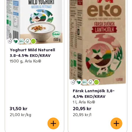
Yoghurt Mild Naturell
3.8-4.5% EKO/KRAV
1500 g, Arla Ko®
Färsk Lantmjölk 3,8-
4,5% EKO/KRAV
1 l, Arla Ko®
31,50 kr
20,95 kr
21,00 kr /kg
20,95 kr /l