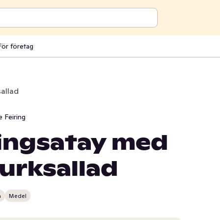
För företag
allad
je Feiring
ingsatay med
gurksallad
n
Medel