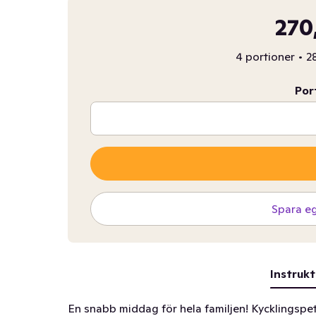
270
4 portioner
•
2
Por
Spara e
Instrukt
En snabb middag för hela familjen! Kycklingspe