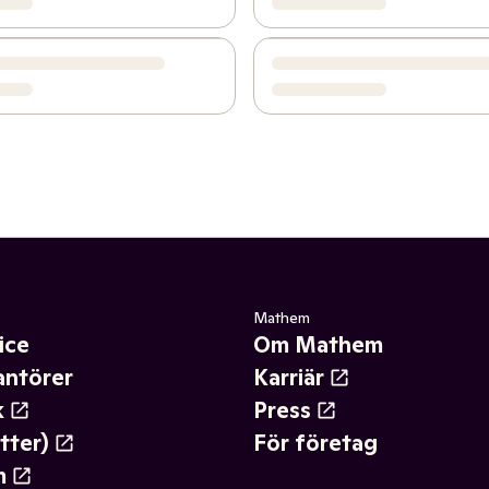
Mathem
ice
Om Mathem
antörer
Karriär
k
Press
tter)
För företag
m