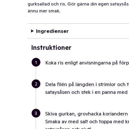
gurksallad och ris. Gör gärna din egen sataysås 
ännu mer smak.
Ingredienser
Instruktioner
1
Koka ris enligt anvisningarna på för
2
Dela filén på längden i strimlor och 
sataysåsen och stek i en panna med li
3
Skiva gurkan, grovhacka koriandern 
Smaka av med salt och toppa med kr