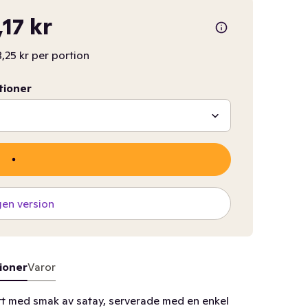
,17 kr
8,25 kr per portion
tioner
gen version
ioner
Varor
tt med smak av satay, serverade med en enkel