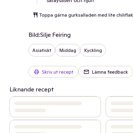
sataysåsen och njut!
Toppa gärna gurksalladen med lite chilifla
Bild:
Silje Feiring
Asiatiskt
Middag
Kyckling
Skriv ut recept
Lämna feedback
Liknande recept