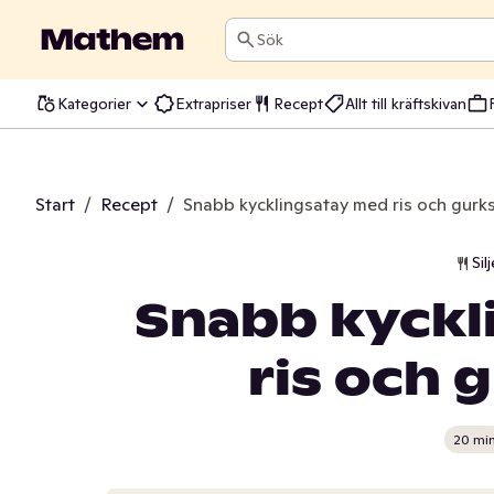
Sök
Kategorier
Extrapriser
Recept
Allt till kräftskivan
Start
/
Recept
/
Snabb kycklingsatay med ris och gurks
Sil
Snabb kyckl
ris och 
20 mi