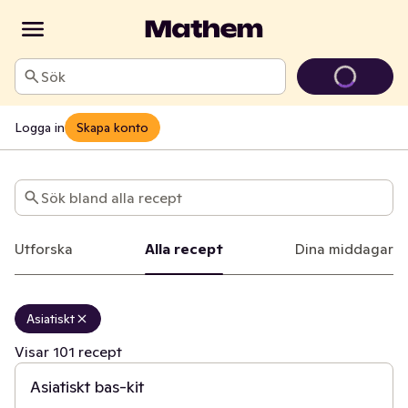
Sök
Logga in
Skapa konto
Recept
Sök bland alla recept
Utforska
Alla recept
Dina middagar
Asiatiskt
5 min
Visar 101 recept
Asiatiskt bas-kit