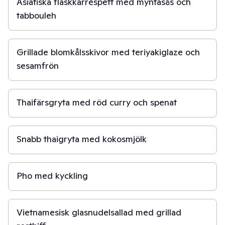
Asiatiska fläskkarréspett med myntasås och
tabbouleh
20 min
Grillade blomkålsskivor med teriyakiglaze och
sesamfrön
15 min
Thaifärsgryta med röd curry och spenat
20 min
Snabb thaigryta med kokosmjölk
30 min
Pho med kyckling
15 min
Vietnamesisk glasnudelsallad med grillad