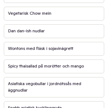
20 min
Vegetarisk Chow mein
20 min
Dan dan-ish nudlar
20 min
Wontons med fläsk i sojavinägrett
20 min
Spicy thaisallad på morötter och mango
30 min
Asiatiska vegobullar i jordnötssås med
äggnudlar
20 min
Snabb asiatisk kycklinggryta