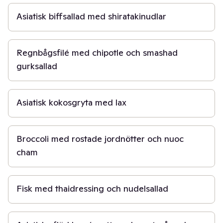
Asiatisk biffsallad med shiratakinudlar
40 min
Regnbågsfilé med chipotle och smashad
gurksallad
15 min
Asiatisk kokosgryta med lax
15 min
Broccoli med rostade jordnötter och nuoc
cham
45 min
Fisk med thaidressing och nudelsallad
1 t 30 min