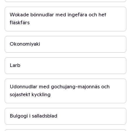
30 min
Wokade bönnudlar med ingefära och het
fläskfärs
30 min
Okonomiyaki
30 min
Larb
30 min
Udonnudlar med gochujang-majonnäs och
sojastekt kyckling
40 min
Bulgogi i salladsblad
40 min