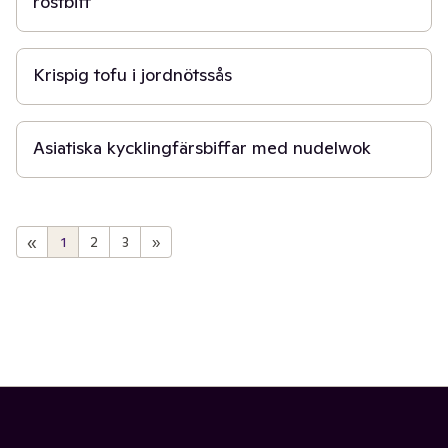
rostbiff
20 min
Krispig tofu i jordnötssås
30 min
Asiatiska kycklingfärsbiffar med nudelwok
«
1
2
3
»