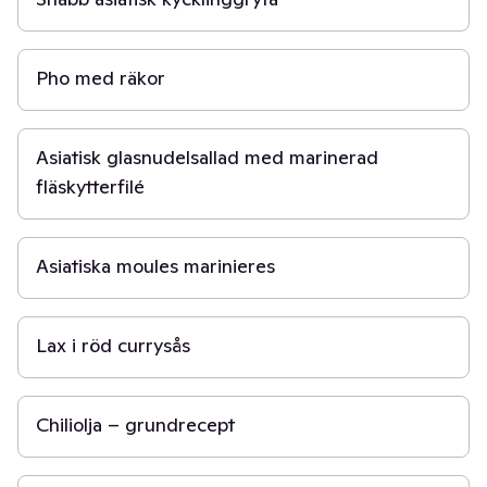
30 min
Pho med räkor
1 t
Asiatisk glasnudelsallad med marinerad
fläskytterfilé
30 min
Asiatiska moules marinieres
20 min
Lax i röd currysås
15 min
Chiliolja – grundrecept
50 min