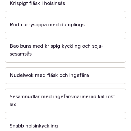
Krispigt fläsk i hoisinsås
20 min
Röd currysoppa med dumplings
40 min
Bao buns med krispig kyckling och soja-
sesamsås
20 min
Nudelwok med fläsk och ingefära
15 min
Sesamnudlar med ingefärsmarinerad kallrökt
lax
20 min
Snabb hoisinkyckling