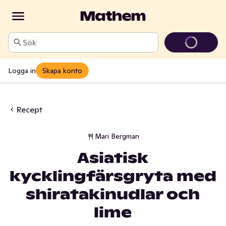
Sök
Logga in
Skapa konto
Recept
Mari Bergman
Asiatisk
kycklingfärsgryta med
shiratakinudlar och
lime