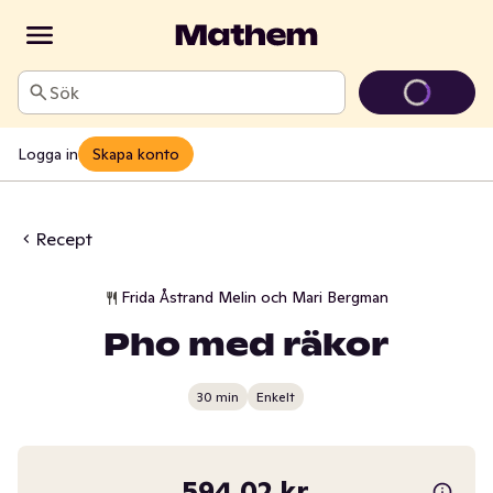
Sök
Logga in
Skapa konto
Recept
Frida Åstrand Melin och Mari Bergman
Pho med räkor
30 min
Enkelt
594,02 kr