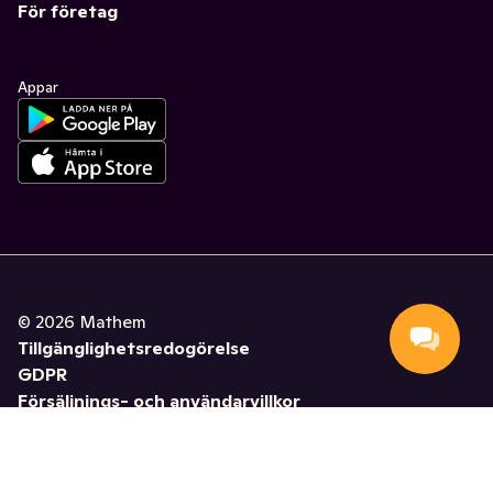
För företag
Appar
©
2026
Mathem
Tillgänglighetsredogörelse
GDPR
Försäljnings- och användarvillkor
Hantera cookies