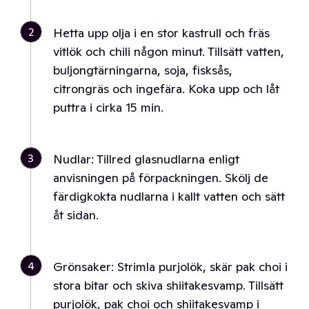
2
Hetta upp olja i en stor kastrull och fräs
vitlök och chili någon minut. Tillsätt vatten,
buljongtärningarna, soja, fisksås,
citrongräs och ingefära. Koka upp och låt
puttra i cirka 15 min.
3
Nudlar: Tillred glasnudlarna enligt
anvisningen på förpackningen. Skölj de
färdigkokta nudlarna i kallt vatten och sätt
åt sidan.
4
Grönsaker: Strimla purjolök, skär pak choi i
stora bitar och skiva shiitakesvamp. Tillsätt
purjolök, pak choi och shiitakesvamp i