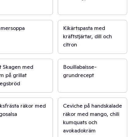
 min
20 min
mersoppa
Kikärtspasta med
kräftstjärtar, dill och
citron
40 min
t Skagen med
Bouillabaisse-
m på grillat
grundrecept
degsbröd
15 min
öksfrästa räkor med
Ceviche på handskalade
gosalsa
räkor med mango, chili
kumquats och
avokadokräm