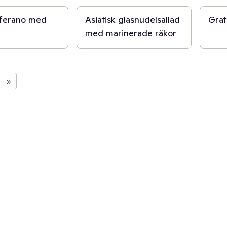
fferano med
Asiatisk glasnudelsallad
Gra
med marinerade räkor
»