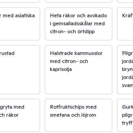
15 min
2 t
r med asiatiska
Heta räkor och avokado
Kräf
i gemsalladsskålar med
citron- och örtdipp
20 min
45 mi
rustad
Halstrade kammusslor
Pilg
med citron- och
jord
kaprisolja
bryn
jord
svam
5 min
15 min
kgryta med
Rotfruktschips med
Gurk
ch räkor
smetana och löjrom
pilg
tryf
20 min
30 mi