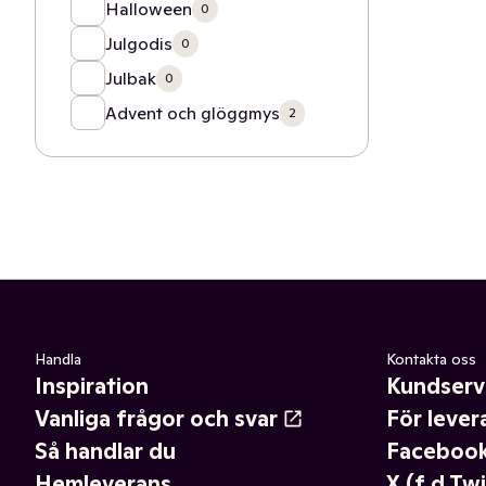
Halloween
0
Julgodis
0
Julbak
0
Advent och glöggmys
2
Handla
Kontakta oss
Inspiration
Kundserv
Vanliga frågor och svar
För lever
Så handlar du
Faceboo
Hemleverans
X (f.d Twi