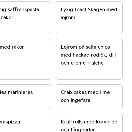
ig saffranspasta
Lyxig Toast Skagen med
räkor
löjrom
n
10 min
med räkor
Löjrom på salta chips
med hackad rödlök, dill
och creme fraiche
n
50 min
es marinieres
Crab cakes med lime
och ingefära
n
15 min
omspizza
Kräftrolls med korvbröd
och tångpärlor