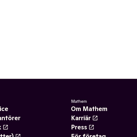
Mathem
ice
Om Mathem
antörer
Karriär
k
Press
tter)
För företag