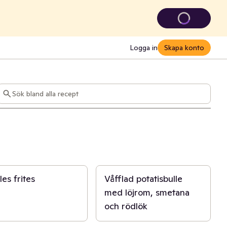
Logga in
Skapa konto
Sök bland alla recept
n
20 min
es frites
Våfflad potatisbulle
med löjrom, smetana
och rödlök
n
15 min