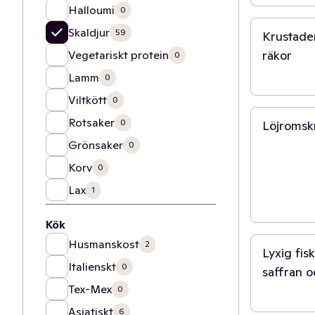
15 min
Halloumi
0
Skaldjur
59
Krustade
räkor
Vegetariskt protein
0
Lamm
0
15 min
Viltkött
0
Rotsaker
0
Löjromsk
Grönsaker
0
Korv
0
Lax
1
40 min
Kök
Husmanskost
2
Lyxig fis
Italienskt
0
saffran o
Tex-Mex
0
20 min
Asiatiskt
6