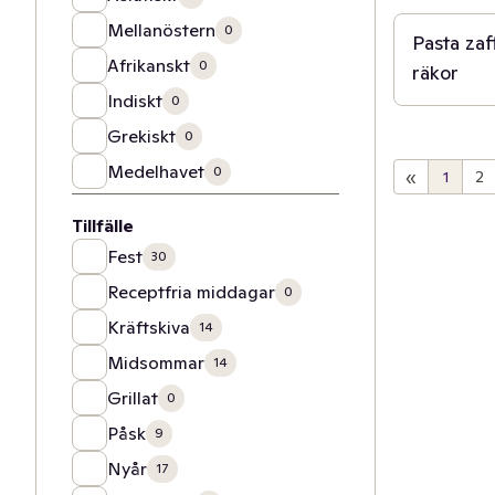
Mellanöstern
0
Pasta za
Afrikanskt
0
räkor
Indiskt
0
Grekiskt
0
Medelhavet
0
«
1
2
Tillfälle
Fest
30
Receptfria middagar
0
Kräftskiva
14
Midsommar
14
Grillat
0
Påsk
9
Nyår
17