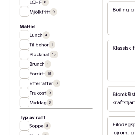
LCHF
0
Boiling c
Mjölkfritt
0
Måltid
1 t
Lunch
4
Tillbehör
1
Klassisk 
Plockmat
15
Brunch
1
Förrätt
16
45 min
Efterrätter
0
Frukost
0
Blomkålsf
kräftstjä
Middag
3
15 min
Typ av rätt
Filodegs
Soppa
8
löjrom, c