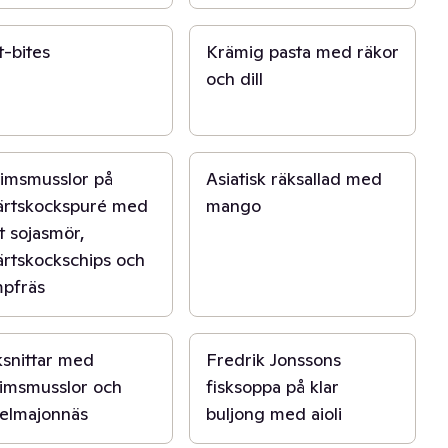
20 min
t-bites
Krämig pasta med räkor
och dill
n
30 min
rimsmusslor på
Asiatisk räksallad med
ärtskockspuré med
mango
t sojasmör,
ärtskockschips och
pfräs
40 min
snittar med
Fredrik Jonssons
rimsmusslor och
fisksoppa på klar
felmajonnäs
buljong med aioli
n
15 min