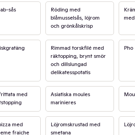
rab-sås
Röding med
Kräm
blåmusselsås, löjrom
med 
och grönkålskrisp
1 t
30 mi
fiskgratäng
Rimmad torskfilé med
Pho 
räktopping, brynt smör
och dillslungad
delikatesspotatis
30 min
30 mi
rittata med
Asiatiska moules
Moul
rtstopping
marinieres
15 min
20 mi
pizza med
Löjromskrustad med
Löjr
reme fraiche
smetana