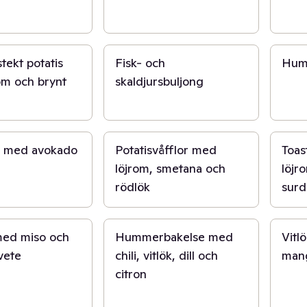
1 t 30 min
1 t 30
tekt potatis
Fisk- och
Hum
om och brynt
skaldjursbuljong
40 min
15 min
d med avokado
Potatisvåfflor med
Toas
löjrom, smetana och
löjro
rödlök
sur
30 min
5 min
ed miso och
Hummerbakelse med
Vitl
vete
chili, vitlök, dill och
man
citron