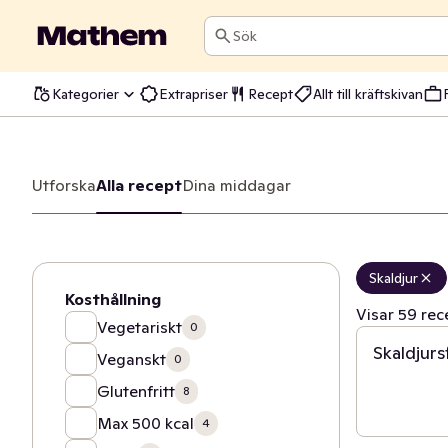
Sök
Kategorier
Extrapriser
Recept
Allt till kräftskivan
Start
Utforska
Alla recept
Dina middagar
/
Recept
/
Alla recept
Skaldjur
Kosthållning
40 min
Visar 59 rec
Vegetariskt
0
Skaldjurs
Veganskt
0
Glutenfritt
8
Max 500 kcal
4
20 min