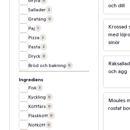
Gryta
0
och dill
Sallader
2
30 min
Gratäng
0
Krossad s
Paj
1
med löjr
Pizza
2
smör
Pasta
2
20 min
Dryck
0
Räksalla
Bröd och bakning
0
och ägg
Ingrediens
30 min
Fisk
3
Kyckling
0
Moules m
Köttfärs
0
rostat bo
Fläskkött
0
Nötkött
0