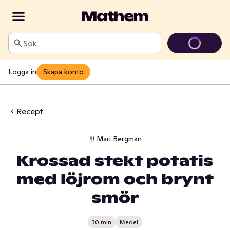
Sök
Logga in
Skapa konto
Recept
Mari Bergman
Krossad stekt potatis
med löjrom och brynt
smör
30 min
Medel