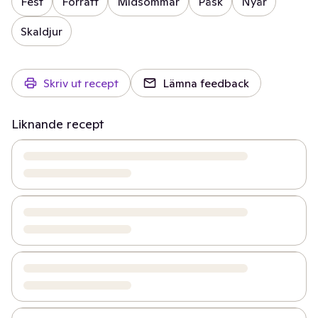
Fest
Förrätt
Midsommar
Påsk
Nyår
Skaldjur
Skriv ut recept
Lämna feedback
Liknande recept