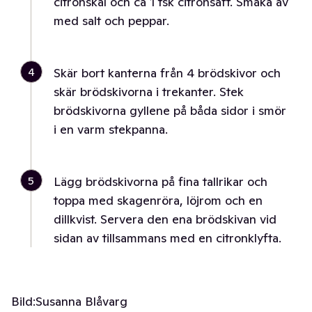
citronskal och ca 1 tsk citronsaft. Smaka av
med salt och peppar.
4
Skär bort kanterna från 4 brödskivor och
skär brödskivorna i trekanter. Stek
brödskivorna gyllene på båda sidor i smör
i en varm stekpanna.
5
Lägg brödskivorna på fina tallrikar och
toppa med skagenröra, löjrom och en
dillkvist. Servera den ena brödskivan vid
sidan av tillsammans med en citronklyfta.
Bild:
Susanna Blåvarg