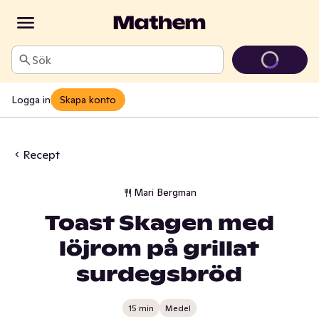
Sök
Logga in
Skapa konto
Recept
Mari Bergman
Toast Skagen med
löjrom på grillat
surdegsbröd
15 min
Medel