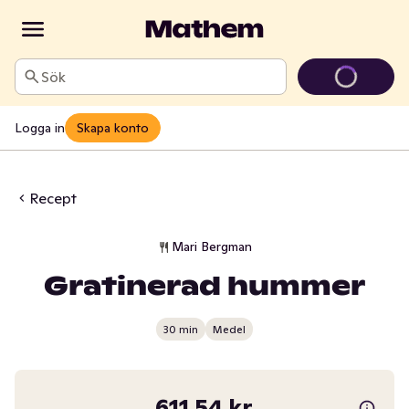
Sök
Logga in
Skapa konto
Recept
Mari Bergman
Gratinerad hummer
30 min
Medel
611,54 kr