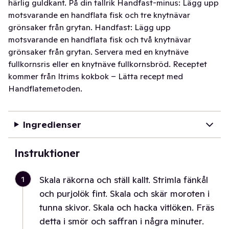
härlig guldkant. På din tallrik Handfast-minus: Lägg upp
motsvarande en handflata fisk och tre knytnävar
grönsaker från grytan. Handfast: Lägg upp
motsvarande en handflata fisk och två knytnävar
grönsaker från grytan. Servera med en knytnäve
fullkornsris eller en knytnäve fullkornsbröd. Receptet
kommer från Itrims kokbok – Lätta recept med
Handflatemetoden.
Ingredienser
Instruktioner
1
Skala räkorna och ställ kallt. Strimla fänkål
och purjolök fint. Skala och skär moroten i
tunna skivor. Skala och hacka vitlöken. Fräs
detta i smör och saffran i några minuter.