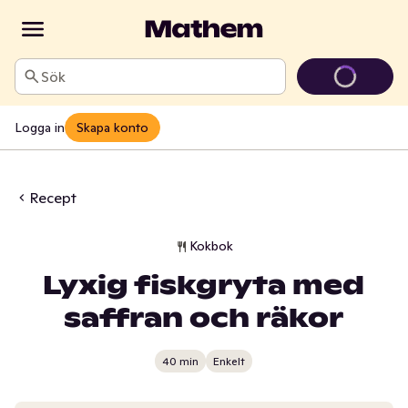
Sök
Logga in
Skapa konto
Recept
Kokbok
Lyxig fiskgryta med
saffran och räkor
40 min
Enkelt