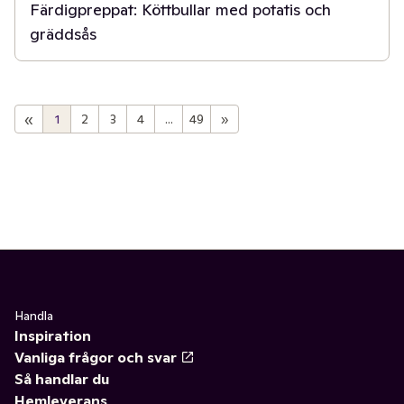
Färdigpreppat: Köttbullar med potatis och
gräddsås
«
1
2
3
4
...
49
»
Handla
Inspiration
Vanliga frågor och svar
Så handlar du
Hemleverans