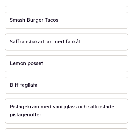
20 min
Smash Burger Tacos
30 min
Saffransbakad lax med fänkål
3 t 20 min
Lemon posset
30 min
Biff tagliata
10 min
Pistagekräm med vaniljglass och saltrostade
pistagenötter
20 min