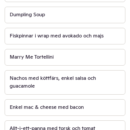
20 min
Dumpling Soup
20 min
Fiskpinnar i wrap med avokado och majs
20 min
Marry Me Tortellini
25 min
Nachos med köttfärs, enkel salsa och
guacamole
20 min
Enkel mac & cheese med bacon
20 min
Allt-i-ett-panna med torsk och tomat