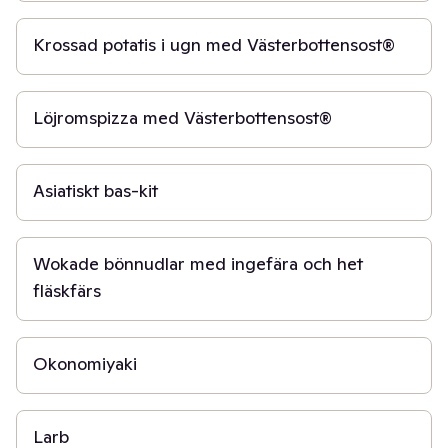
Krossad potatis i ugn med Västerbottensost®
50 min
Löjromspizza med Västerbottensost®
5 min
Asiatiskt bas-kit
30 min
Wokade bönnudlar med ingefära och het
fläskfärs
30 min
Okonomiyaki
30 min
Larb