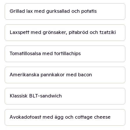
Grillad lax med gurksallad och potatis
25 min
Laxspett med grönsaker, pitabröd och tzatziki
5 min
Tomatillosalsa med tortillachips
40 min
Amerikanska pannkakor med bacon
30 min
Klassisk BLT-sandwich
15 min
Avokadotoast med ägg och cottage cheese
15 min