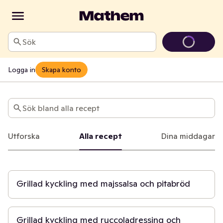
Sök
Logga in
Skapa konto
Recept
Sök bland alla recept
Utforska
Alla recept
Dina middagar
25 min
Grillad kyckling med majssalsa och pitabröd
25 min
Grillad kyckling med ruccoladressing och