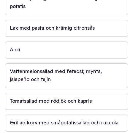
potatis
20 min
Lax med pasta och krämig citronsås
10 min
Aioli
15 min
Vattenmelonsallad med fetaost, mynta,
jalapeño och tajín
15 min
Tomatsallad med rödlök och kapris
25 min
Grillad korv med småpotatissallad och ruccola
20 min