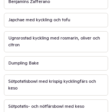
Benjamins Zafferano
40 min
Japchae med kyckling och tofu
1 t 30 min
Ugnsrostad kyckling med rosmarin, oliver och
citron
30 min
Dumpling Bake
40 min
Sötpotatisbowl med krispig kycklingfärs och
keso
40 min
Sötpotatis- och nötfärsbowl med keso