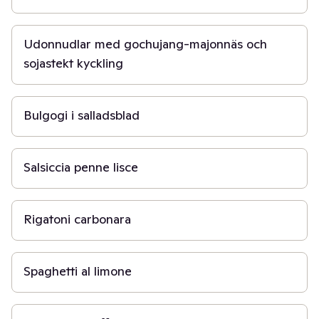
30 min
Udonnudlar med gochujang-majonnäs och
sojastekt kyckling
40 min
Bulgogi i salladsblad
30 min
Salsiccia penne lisce
20 min
Rigatoni carbonara
20 min
Spaghetti al limone
20 min