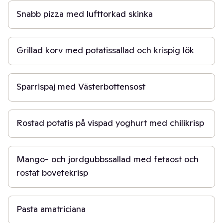
Snabb pizza med lufttorkad skinka
10 min
Grillad korv med potatissallad och krispig lök
50 min
Sparrispaj med Västerbottensost
40 min
Rostad potatis på vispad yoghurt med chilikrisp
20 min
Mango- och jordgubbssallad med fetaost och
rostat bovetekrisp
30 min
Pasta amatriciana
40 min