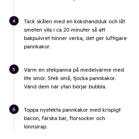
4
Täck skålen med en kökshandduk och låt
smeten vila i ca 20 minuter så att
bakpulvret hinner verka, det ger luftigare
pannkakor.
5
Värm en stekpanna på medelvärme med
lite smör. Stek små, tjocka pannkakor.
Vänd dem när ytan börjar bubbla.
6
Toppa nystekta pannkakor med krispigt
bacon, färska bär, florsocker och
lönnsirap.