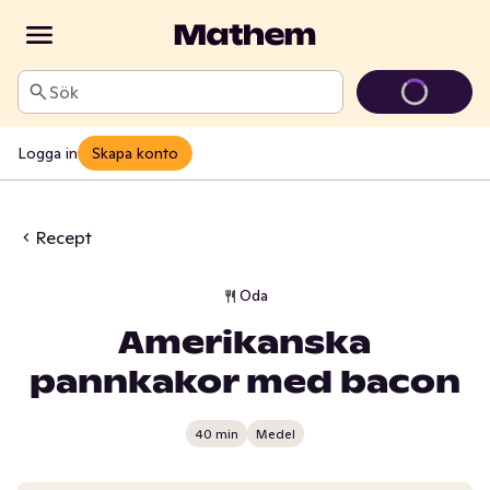
Sök
Logga in
Skapa konto
Recept
Oda
Amerikanska
pannkakor med bacon
40 min
Medel