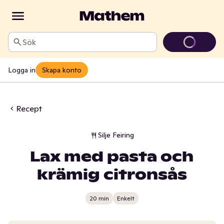
Sök
Logga in
Skapa konto
Recept
Silje Feiring
Lax med pasta och
krämig citronsås
20 min
Enkelt