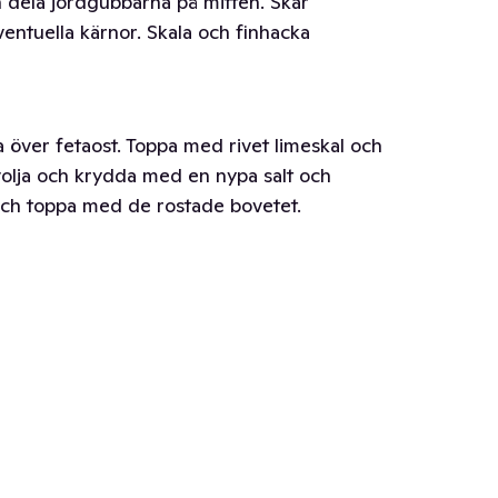
 dela jordgubbarna på mitten. Skär
entuella kärnor. Skala och finhacka
la över fetaost. Toppa med rivet limeskal och
ivolja och krydda med en nypa salt och
och toppa med de rostade bovetet.