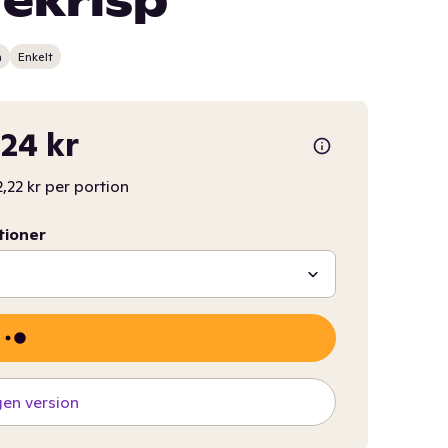
ekrisp
n
Enkelt
,24 kr
2,22 kr per portion
tioner
gen version