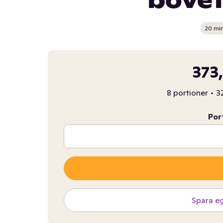
bovet
20 mi
373
8 portioner
•
3
Por
Spara e