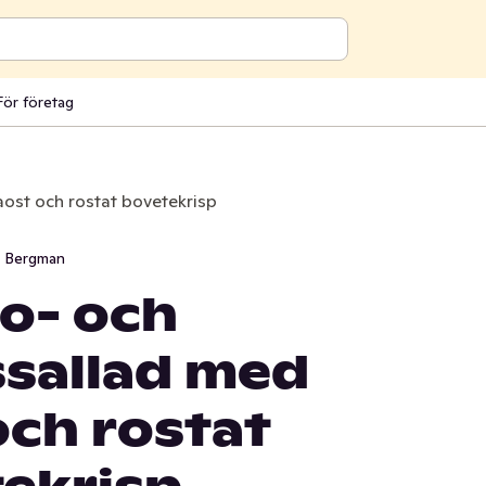
För företag
ost och rostat bovetekrisp
i Bergman
o- och
sallad med
och rostat