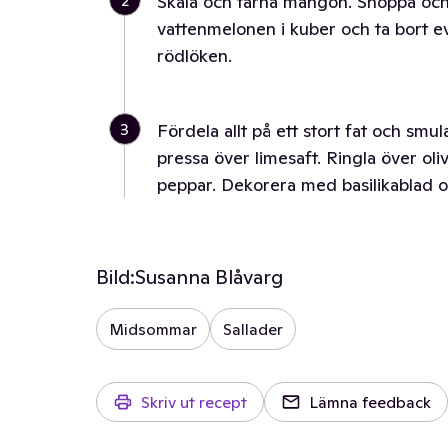
2
Skala och tärna mangon. Snoppa och
vattenmelonen i kuber och ta bort ev
rödlöken.
3
Fördela allt på ett stort fat och smu
pressa över limesaft. Ringla över ol
peppar. Dekorera med basilikablad 
Bild:
Susanna Blåvarg
Midsommar
Sallader
Skriv ut recept
Lämna feedback