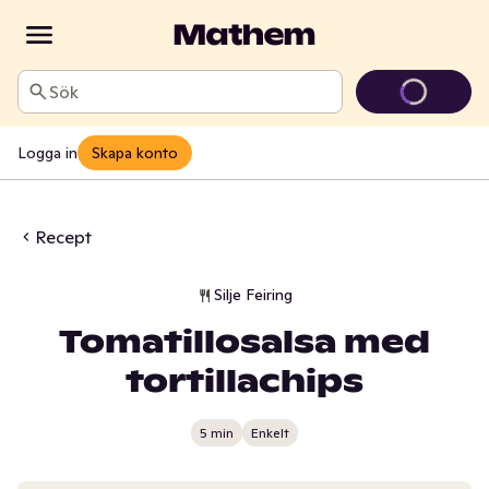
Sök
Logga in
Skapa konto
Recept
Silje Feiring
Tomatillosalsa med
tortillachips
5 min
Enkelt