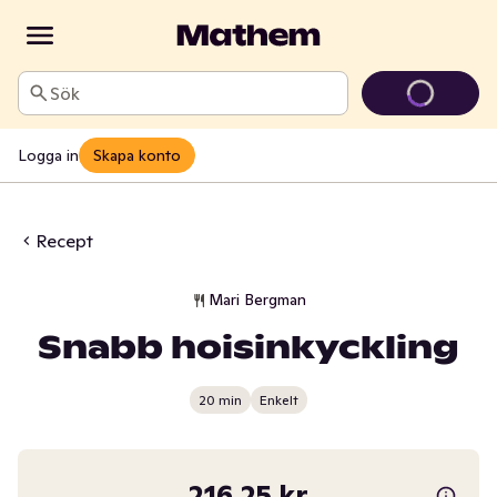
Sök
Logga in
Skapa konto
Recept
Mari Bergman
Snabb hoisinkyckling
20 min
Enkelt
216,25 kr