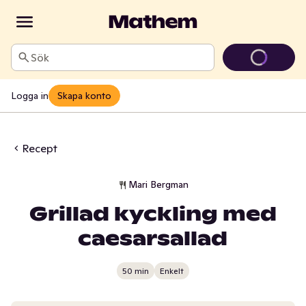
Sök
Logga in
Skapa konto
Recept
Mari Bergman
Grillad kyckling med
caesarsallad
50 min
Enkelt