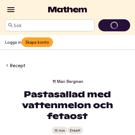
Sök
Logga in
Skapa konto
Recept
Mari Bergman
Pastasallad med
vattenmelon och
fetaost
15 min
Enkelt