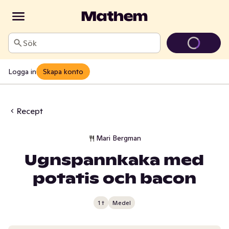
Sök
Logga in
Skapa konto
Recept
Mari Bergman
Ugnspannkaka med
potatis och bacon
1 t
Medel