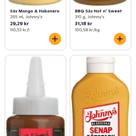
Sås Mango & Habanero
BBQ Sås Hot n' Sweet
265 ml, Johnny's
310 g, Johnny's
29,29 kr
31,18 kr
110,53 kr /l
100,58 kr /kg