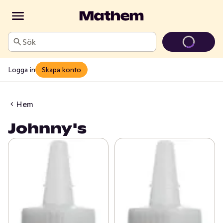
Sök
Logga in
Skapa konto
Hem
Johnny's