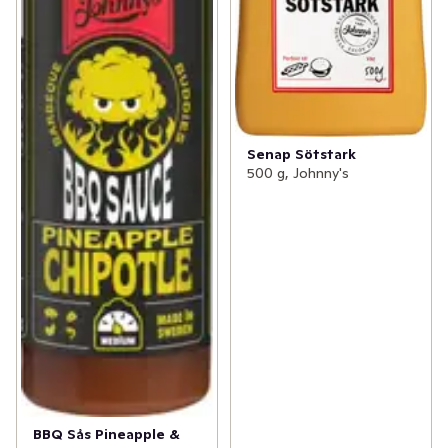
Senap Sötstark
500 g, Johnny's
BBQ Sås Pineapple &