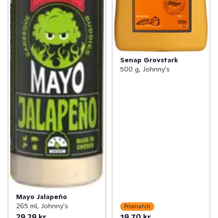
Senap Grovstark
500 g, Johnny's
Mayo Jalapeño
265 ml, Johnny's
Prismatch
29,29 kr
19,70 kr