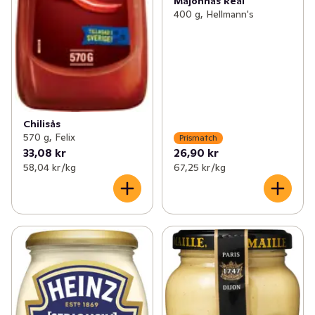
Majonnäs Real
400 g, Hellmann's
Chilisås
570 g, Felix
Prismatch
33,08 kr
26,90 kr
58,04 kr /kg
67,25 kr /kg