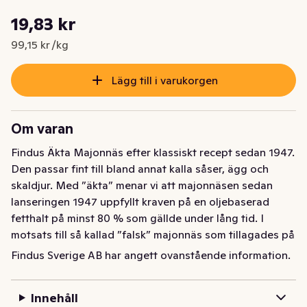
Styckpris: 99,15 kr /kg
19,83 kr
Nuvarande pris är: 19,83 kr
99,15 kr /kg
Lägg till i varukorgen
Om varan
Findus Äkta Majonnäs efter klassiskt recept sedan 1947. 
Den passar fint till bland annat kalla såser, ägg och 
skaldjur. Med ”äkta” menar vi att majonnäsen sedan 
lanseringen 1947 uppfyllt kraven på en oljebaserad 
fetthalt på minst 80 % som gällde under lång tid. I 
motsats till så kallad ”falsk” majonnäs som tillagades på 
t ex smör eller grädde.
Findus Sverige AB har angett ovanstående information.
Findus Äkta Majonnäs görs efter ett klassiskt recept 
med anor från 1947. Den passar fint till bland annat kalla 
Innehåll
såser, ägg och skaldjur. Med ”äkta” menar vi att 