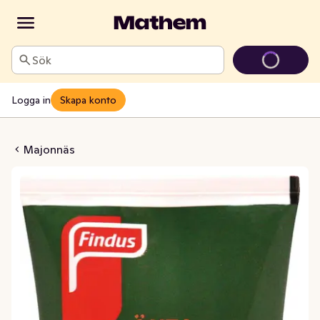
Sök
Logga in
Skapa konto
a Majonnäs
Majonnäs