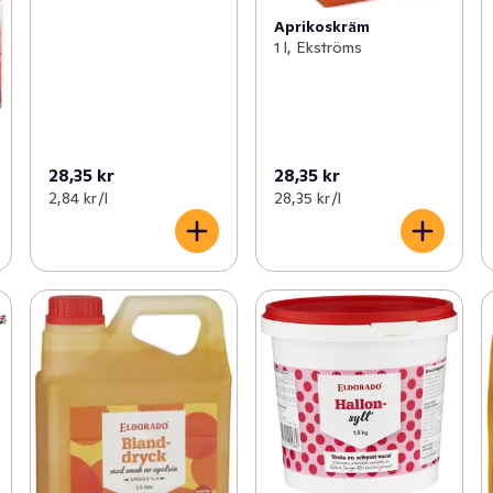
Aprikoskräm
1 l, Ekströms
28,35 kr
28,35 kr
2,84 kr /l
28,35 kr /l