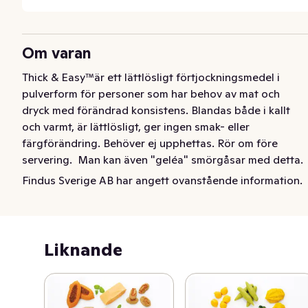
Om varan
Thick & Easy™är ett lättlösligt förtjockningsmedel i 
pulverform för personer som har behov av mat och 
dryck med förändrad konsistens. Blandas både i kallt 
och varmt, är lättlösligt, ger ingen smak- eller 
färgförändring. Behöver ej upphettas. Rör om före 
servering.  Man kan även "geléa" smörgåsar med detta.
Findus Sverige AB har angett ovanstående information.
12st á 225g
Liknande