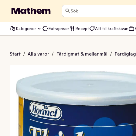
Sök
Kategorier
Extrapriser
Recept
Allt till kräftskivan
gsmedel Thick & Easy
Start
/
Alla varor
/
Färdigmat & mellanmål
/
Färdiglag