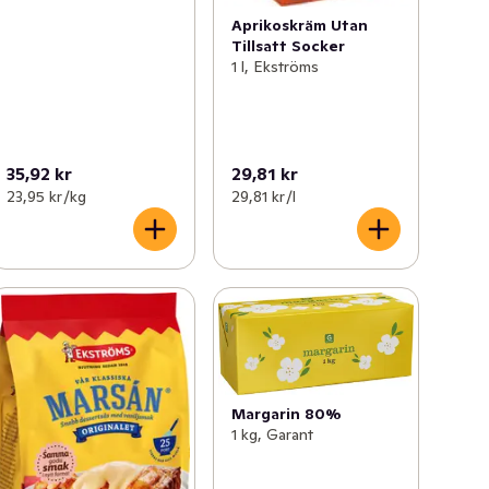
Aprikoskräm Utan
Tillsatt Socker
1 l, Ekströms
35,92 kr
29,81 kr
23,95 kr /kg
29,81 kr /l
Margarin 80%
1 kg, Garant