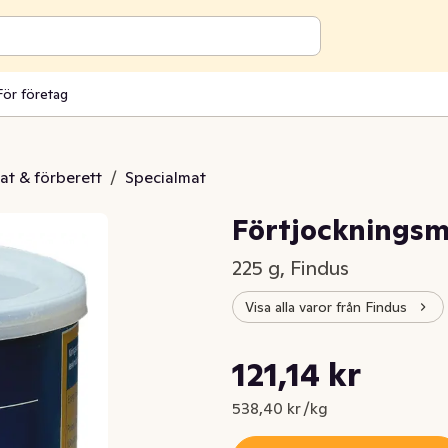
För företag
at & förberett
/
Specialmat
Förtjockningsm
225 g, Findus
Visa alla varor från Findus
Styckpris: 538,40 kr /kg
121,14 kr
Nuvarande pris är: 121,14 kr
538,40 kr /kg