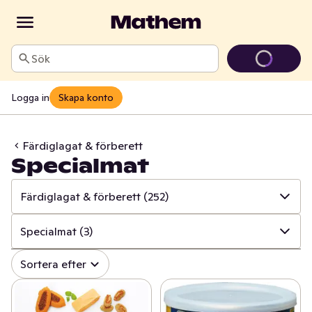
Sök
Logga in
Skapa konto
Färdiglagat & förberett
Specialmat
Färdiglagat & förberett
(252)
✓
Alla
(629)
Specialmat
(3)
✓
Färdiglagat & förberett
(252)
✓
Alla
(252)
Sortera efter
✓
Pizza, paj & pirog
(105)
✓
Portionsrätter
(122)