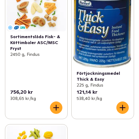
✓
Pytt, gratäng & pommes
(44)
✓
Soppor
(77)
✓
Vegetariska produkter
(90)
✓
Färdigrätter
(37)
✓
Pannkakor & plättar
(14)
✓
Risgrynsgröt färdig
(4)
Sortimentslåda Fisk- &
Köttimbaler ASC/MSC
✓
Grytbas & kryddmix
(27)
✓
Plockmat
(6)
Fryst
2450 g, Findus
✓
Mellanmål
(97)
✓
Specialmat
(3)
Förtjockningsmedel
Thick & Easy
225 g, Findus
756,20 kr
121,14 kr
308,65 kr /kg
538,40 kr /kg