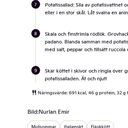
7
Potatissallad: Sila av potatisvattnet 
eller i en stor skål. Låt svalna en ani
8
Skala och finstrimla rödlök. Grovhack
padano. Blanda samman med potatisen 
med salt, peppar och tillsätt ruccol
9
Skär köttet i skivor och ringla över
potatissalladen. Ät och njut!
Näringsvärde: 691 kcal, 46 g protein, 32 g f
Bild:
Nurlan Emir
Midsommar
Italienskt
Fläskkött