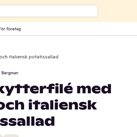
För företag
och italiensk potatissallad
i Bergman
kytterfilé med
ch italiensk
ssallad