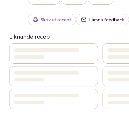
Skriv ut recept
Lämna feedback
Liknande recept