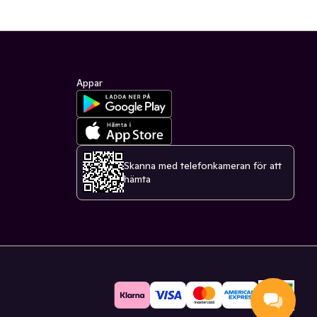
Appar
Skanna med telefonkameran för att
hämta