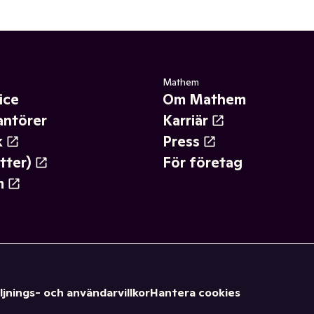
Mathem
ice
Om Mathem
antörer
Karriär
k
Press
tter)
För företag
m
ljnings- och användarvillkor
Hantera cookies