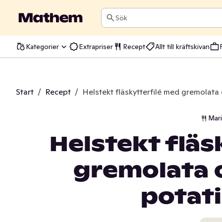
Sök
Kategorier
Extrapriser
Recept
Allt till kräftskivan
Start
/
Recept
/
Helstekt fläskytterfilé med gremolata 
Mar
Helstekt fläs
gremolata o
potati