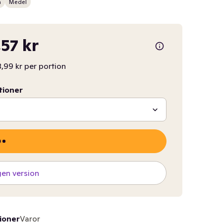
n
Medel
,57 kr
,99 kr per portion
tioner
gen version
ioner
Varor