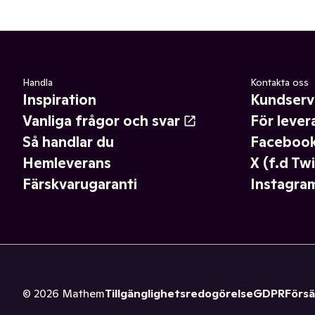
Handla
Kontakta oss
Inspiration
Kundserv
Vanliga frågor och svar
För lever
Så handlar du
Faceboo
Hemleverans
X (f.d Twi
Färskvarugaranti
Instagra
©
2026
Mathem
Tillgänglighetsredogörelse
GDPR
Försä