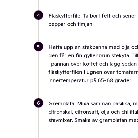
4
Fläskytterfilé: Ta bort fett och senor
peppar och timjan.
5
Hetta upp en stekpanna med olja och
den får en fin gyllenbrun stekyta. T
i pannan över köttet och lägg sedan ö
fläskytterfilén i ugnen över tomaterna
innertemperatur på 65-68 grader.
6
Gremolata: Mixa samman basilika, mynt
citronskal, citronsaft, olja och chili
stavmixer. Smaka av gremolatan med 