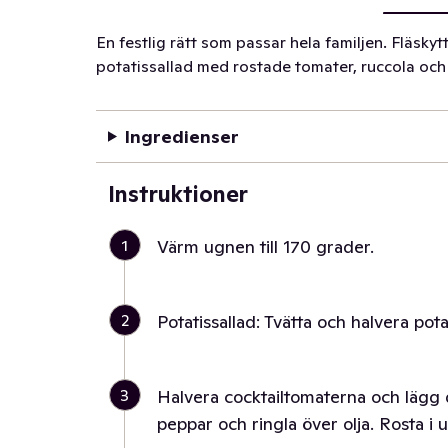
En festlig rätt som passar hela familjen. Fläsky
potatissallad med rostade tomater, ruccola oc
Ingredienser
Instruktioner
1
Värm ugnen till 170 grader.
2
Potatissallad: Tvätta och halvera pota
3
Halvera cocktailtomaterna och lägg 
peppar och ringla över olja. Rosta i 