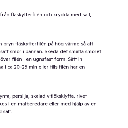
 från fläskytterfilén och krydda med salt,
 bryn fläskytterfilén på hög värme så att
illsätt smör i pannan. Skeda det smälta smöret
ver filén i en ugnsfast form. Sätt in
 i ca 20-25 min eller tills filén har en
a, persilja, skalad vitlöksklyfta, rivet
flakes i en matberedare eller med hjälp av en
salt.