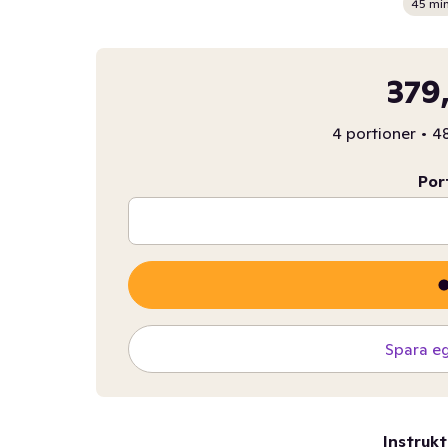
45 mi
379
4 portioner
•
48
Por
Spara e
Instrukt