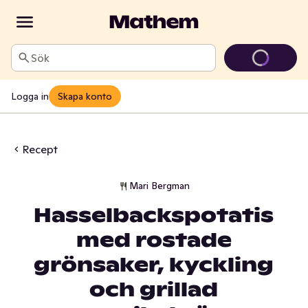
Sök
Logga in
Skapa konto
Recept
Mari Bergman
Hasselbackspotatis
med rostade
grönsaker, kyckling
och grillad