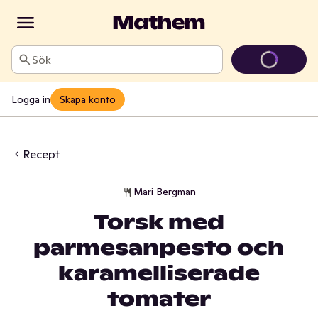
Sök
Logga in
Skapa konto
Recept
Mari Bergman
Torsk med
parmesanpesto och
karamelliserade
tomater