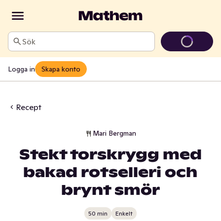
Sök
Logga in
Skapa konto
Recept
Mari Bergman
Stekt torskrygg med
bakad rotselleri och
brynt smör
50 min
Enkelt