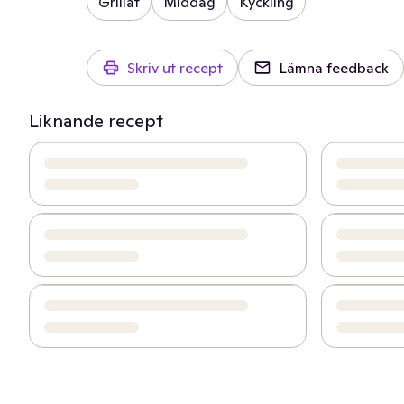
Grillat
Middag
Kyckling
Skriv ut recept
Lämna feedback
Liknande recept