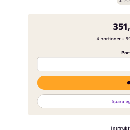
45 mi
351
4 portioner
•
69
Por
Spara e
Instrukt