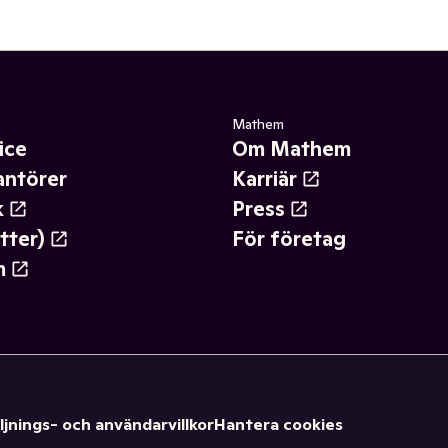
Mathem
ice
Om Mathem
antörer
Karriär
k
Press
tter)
För företag
m
ljnings- och användarvillkor
Hantera cookies