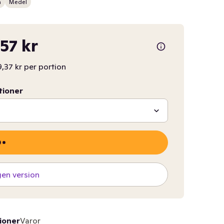
n
Medel
,57 kr
,37 kr per portion
tioner
gen version
ioner
Varor