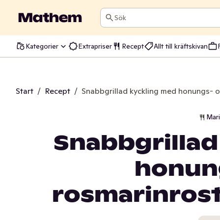
Sök
Kategorier
Extrapriser
Recept
Allt till kräftskivan
Start
/
Recept
/
Snabbgrillad kyckling med honungs- 
Mar
Snabbgrillad
honun
rosmarinros