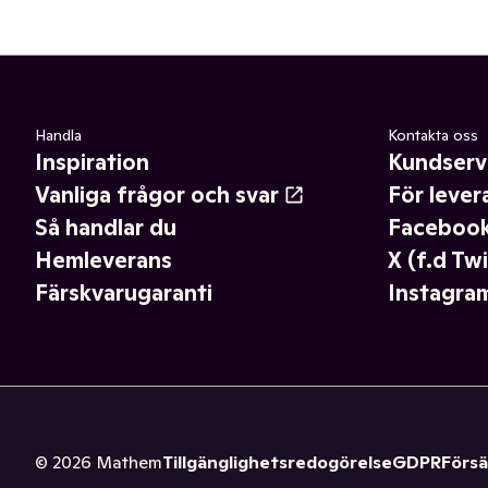
Handla
Kontakta oss
Inspiration
Kundserv
Vanliga frågor och svar
För lever
Så handlar du
Faceboo
Hemleverans
X (f.d Twi
Färskvarugaranti
Instagra
©
2026
Mathem
Tillgänglighetsredogörelse
GDPR
Försä