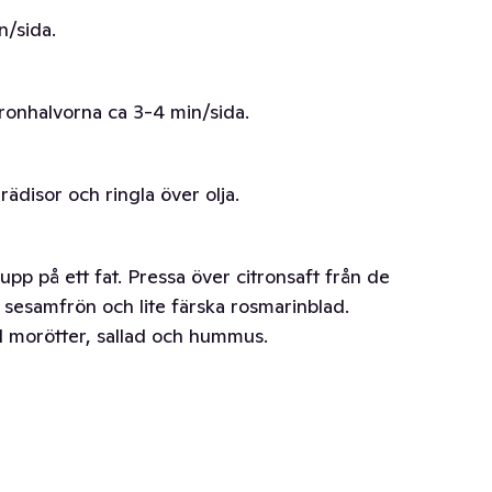
n/sida.
tronhalvorna ca 3-4 min/sida.
ädisor och ringla över olja.
pp på ett fat. Pressa över citronsaft från de
r sesamfrön och lite färska rosmarinblad.
d morötter, sallad och hummus.