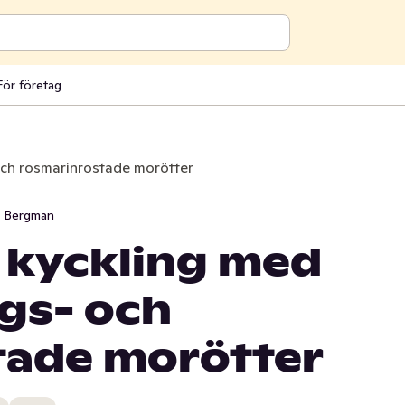
För företag
och rosmarinrostade morötter
i Bergman
 kyckling med
gs- och
tade morötter