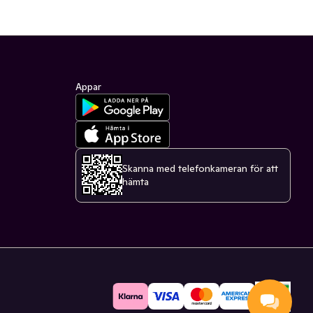
Appar
Skanna med telefonkameran för att
hämta