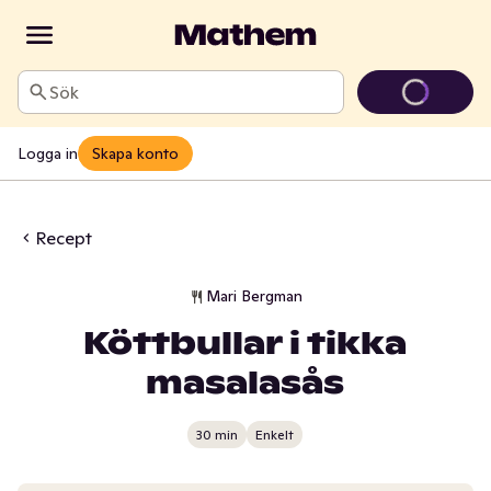
Sök
Logga in
Skapa konto
Recept
Mari Bergman
Köttbullar i tikka
masalasås
30 min
Enkelt