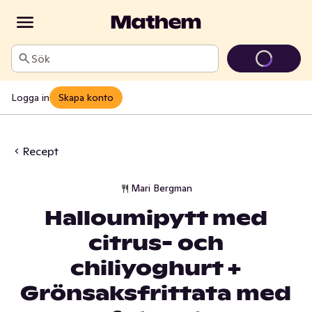
Sök
Logga in
Skapa konto
Recept
Mari Bergman
Halloumipytt med
citrus- och
chiliyoghurt +
Grönsaksfrittata med