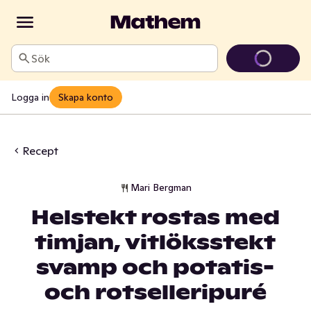
Sök
Logga in
Skapa konto
Recept
Mari Bergman
Helstekt rostas med
timjan, vitlöksstekt
svamp och potatis-
och rotselleripuré