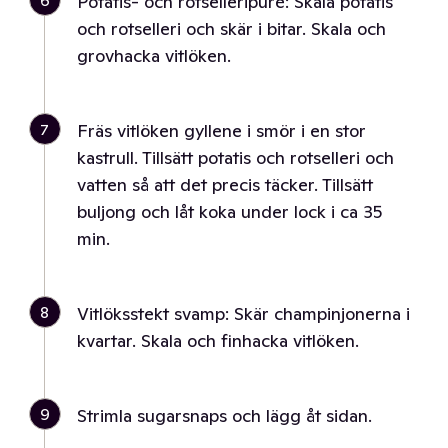
6
Potatis- och rotselleripuré: Skala potatis
och rotselleri och skär i bitar. Skala och
grovhacka vitlöken.
7
Fräs vitlöken gyllene i smör i en stor
kastrull. Tillsätt potatis och rotselleri och
vatten så att det precis täcker. Tillsätt
buljong och låt koka under lock i ca 35
min.
8
Vitlöksstekt svamp: Skär champinjonerna i
kvartar. Skala och finhacka vitlöken.
9
Strimla sugarsnaps och lägg åt sidan.