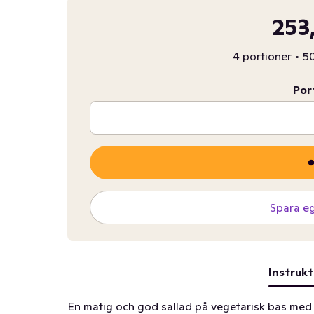
253
4 portioner
•
50
Por
Spara e
Instrukt
En matig och god sallad på vegetarisk bas med k