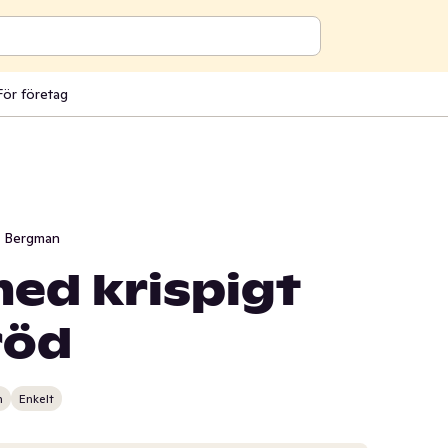
För företag
i Bergman
med krispigt
röd
n
Enkelt