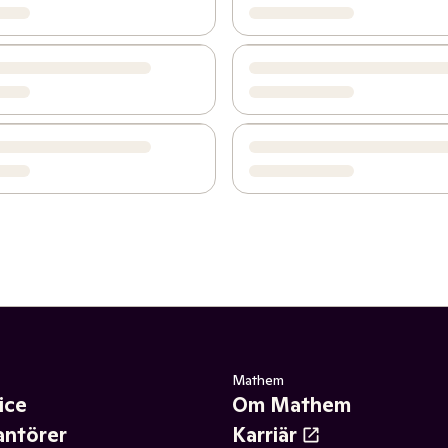
Mathem
ice
Om Mathem
antörer
Karriär