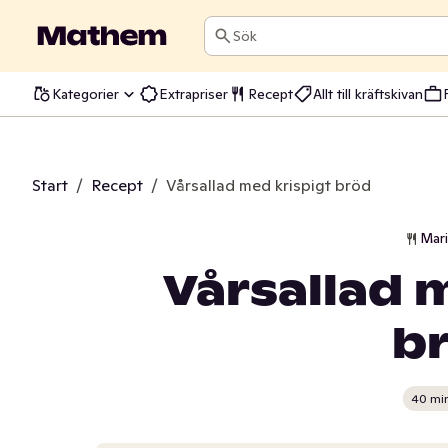
Sök
Kategorier
Extrapriser
Recept
Allt till kräftskivan
Start
/
Recept
/
Vårsallad med krispigt bröd
Mar
Vårsallad 
b
40 mi