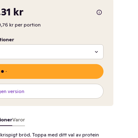
,31 kr
,76 kr per portion
tioner
gen version
ioner
Varor
rispigt bröd. Toppa med ditt val av protein