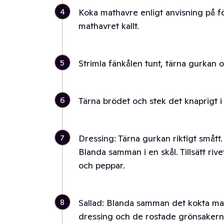
4
Koka mathavre enligt anvisning på fö
mathavret kallt.
5
Strimla fänkålen tunt, tärna gurkan o
6
Tärna brödet och stek det knaprigt i o
7
Dressing: Tärna gurkan riktigt smått.
Blanda samman i en skål. Tillsätt rivet 
och peppar.
8
Sallad: Blanda samman det kokta mat
dressing och de rostade grönsakern