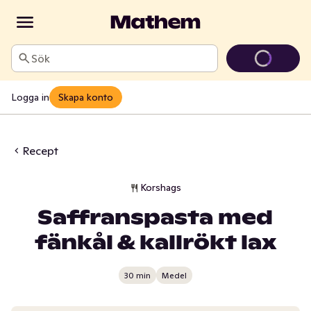
Sök
Logga in
Skapa konto
Recept
Korshags
Saffranspasta med
fänkål & kallrökt lax
30 min
Medel