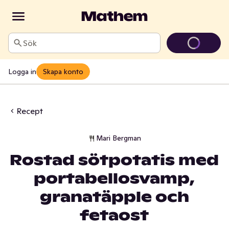
Sök
Logga in
Skapa konto
Recept
Mari Bergman
Rostad sötpotatis med
portabellosvamp,
granatäpple och
fetaost