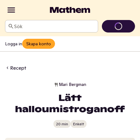
Sök
Logga in
Skapa konto
Recept
Mari Bergman
Lätt
halloumistroganoff
20 min
Enkelt