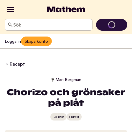
Sök
Logga in
Skapa konto
Recept
Mari Bergman
Chorizo och grönsaker
på plåt
50 min
Enkelt