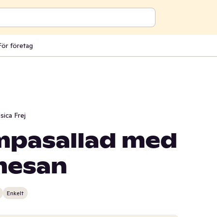
För företag
sica Frej
pasallad med
mesan
Enkelt