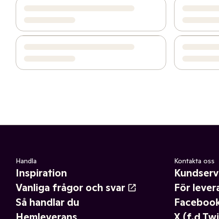
Handla
Kontakta oss
Inspiration
Kundserv
Vanliga frågor och svar
För lever
Så handlar du
Faceboo
Hemleverans
X (f.d Twi