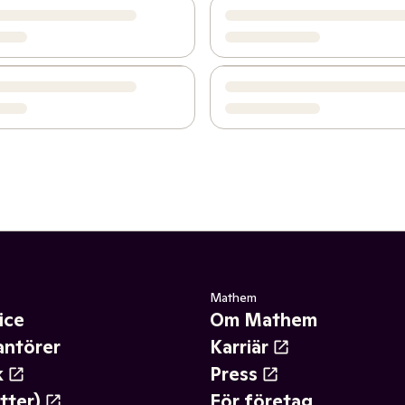
Mathem
ice
Om Mathem
antörer
Karriär
k
Press
tter)
För företag