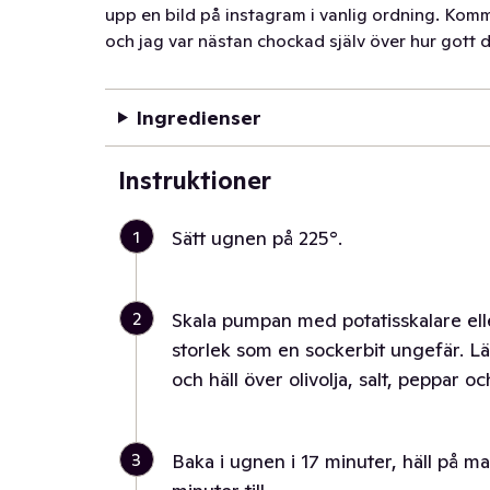
upp en bild på instagram i vanlig ordning. Komm
och jag var nästan chockad själv över hur gott de
Ingredienser
Instruktioner
1
Sätt ugnen på 225°.
2
Skala pumpan med potatisskalare ell
storlek som en sockerbit ungefär. 
och häll över olivolja, salt, peppar och
3
Baka i ugnen i 17 minuter, häll på man