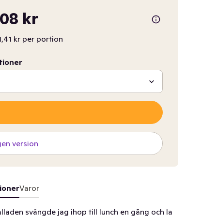
,08 kr
1,41 kr per portion
tioner
gen version
ioner
Varor
lladen svängde jag ihop till lunch en gång och la