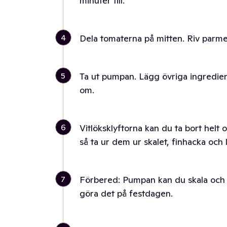
minuter till.
4
Dela tomaterna på mitten. Riv parme
5
Ta ut pumpan. Lägg övriga ingredie
om.
6
Vitlöksklyftorna kan du ta bort helt 
så ta ur dem ur skalet, finhacka och l
7
Förbered: Pumpan kan du skala och de
göra det på festdagen.