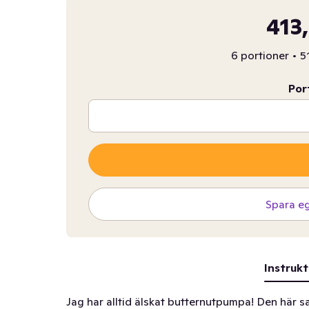
413
6 portioner
•
5
Por
Spara e
Instrukt
Jag har alltid älskat butternutpumpa! Den här sa