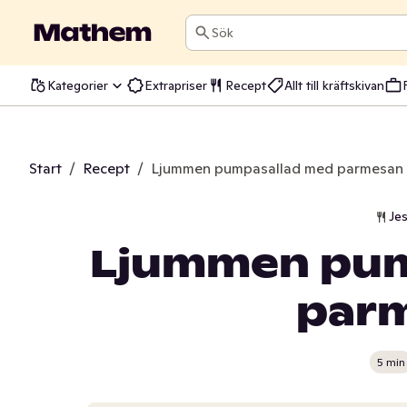
Sök
Kategorier
Extrapriser
Recept
Allt till kräftskivan
Start
/
Recept
/
Ljummen pumpasallad med parmesan
Jes
Ljummen pum
par
5 min