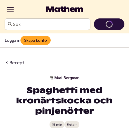
Sök
Logga in
Skapa konto
Recept
Mari Bergman
Spaghetti med
kronärtskocka och
pinjenötter
15 min
Enkelt