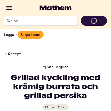
Sök
Logga in
Skapa konto
Recept
Mari Bergman
Grillad kyckling med
krämig burrata och
grillad persika
45 min
Enkelt