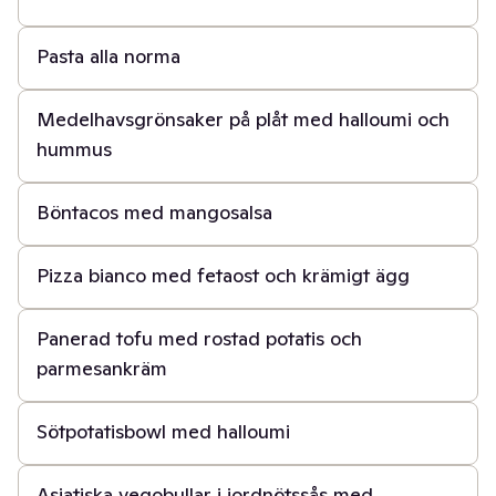
40 min
Pasta alla norma
30 min
Medelhavsgrönsaker på plåt med halloumi och
hummus
30 min
Böntacos med mangosalsa
20 min
Pizza bianco med fetaost och krämigt ägg
40 min
Panerad tofu med rostad potatis och
parmesankräm
30 min
Sötpotatisbowl med halloumi
30 min
Asiatiska vegobullar i jordnötssås med