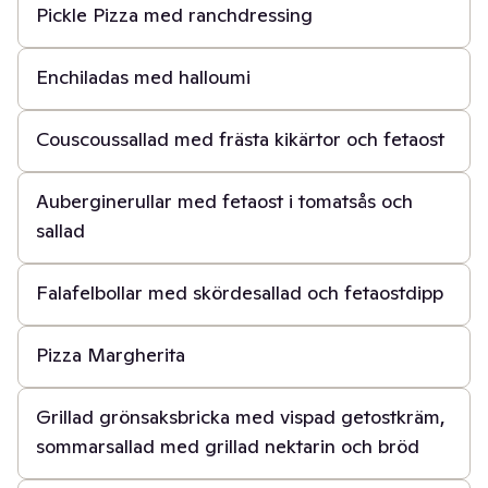
Pickle Pizza med ranchdressing
30 min
Enchiladas med halloumi
30 min
Couscoussallad med frästa kikärtor och fetaost
40 min
Auberginerullar med fetaost i tomatsås och
sallad
40 min
Falafelbollar med skördesallad och fetaostdipp
2 t
Pizza Margherita
45 min
Grillad grönsaksbricka med vispad getostkräm,
sommarsallad med grillad nektarin och bröd
50 min