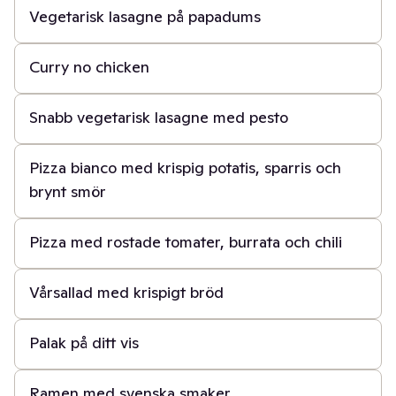
Vegetarisk lasagne på papadums
20 min
Curry no chicken
45 min
Snabb vegetarisk lasagne med pesto
1 t
Pizza bianco med krispig potatis, sparris och
brynt smör
2 t
Pizza med rostade tomater, burrata och chili
40 min
Vårsallad med krispigt bröd
30 min
Palak på ditt vis
50 min
Ramen med svenska smaker