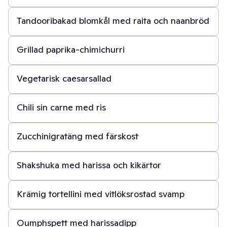
Tandooribakad blomkål med raita och naanbröd
30 min
Grillad paprika-chimichurri
30 min
Vegetarisk caesarsallad
15 min
Chili sin carne med ris
1 t
Zucchinigratäng med färskost
30 min
Shakshuka med harissa och kikärtor
20 min
Krämig tortellini med vitlöksrostad svamp
45 min
Oumphspett med harissadipp