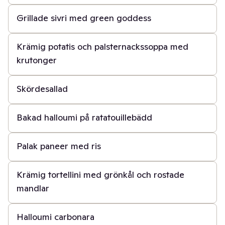
Grillade sivri med green goddess
30 min
Krämig potatis och palsternackssoppa med
krutonger
50 min
Skördesallad
30 min
Bakad halloumi på ratatouillebädd
30 min
Palak paneer med ris
15 min
Krämig tortellini med grönkål och rostade
mandlar
15 min
Halloumi carbonara
50 min