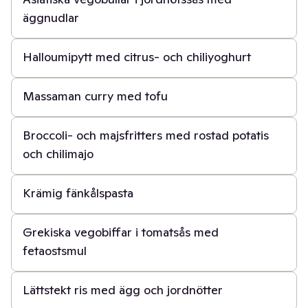
äggnudlar
50 min
Halloumipytt med citrus- och chiliyoghurt
40 min
Massaman curry med tofu
50 min
Broccoli- och majsfritters med rostad potatis
och chilimajo
20 min
Krämig fänkålspasta
50 min
Grekiska vegobiffar i tomatsås med
fetaostsmul
40 min
Lättstekt ris med ägg och jordnötter
20 min