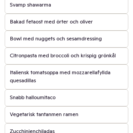
Svamp shawarma
20 min
Bakad fetaost med örter och oliver
20 min
Bowl med nuggets och sesamdressing
20 min
Citronpasta med broccoli och krispig grönkål
30 min
Italiensk tomatsoppa med mozzarellafyllda
quesadillas
30 min
Snabb halloumitaco
30 min
Vegetarisk tantanmen ramen
45 min
Zucchinienchiladas