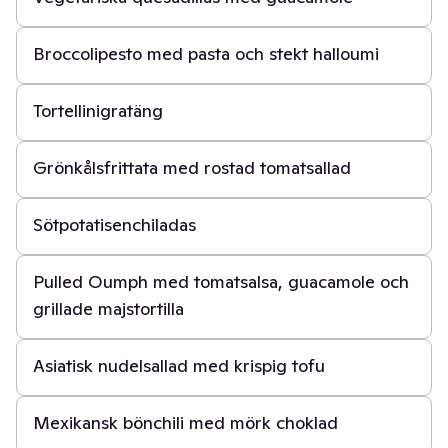
20 min
Broccolipesto med pasta och stekt halloumi
30 min
Tortellinigratäng
40 min
Grönkålsfrittata med rostad tomatsallad
50 min
Sötpotatisenchiladas
30 min
Pulled Oumph med tomatsalsa, guacamole och
grillade majstortilla
30 min
Asiatisk nudelsallad med krispig tofu
1 t 30 min
Mexikansk bönchili med mörk choklad
45 min