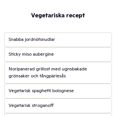
Vegetariska recept
20 min
Snabba jordnötsnudlar
20 min
Sticky miso aubergine
50 min
Noripanerad grillost med ugnsbakade
grönsaker och tångpärlesås
30 min
Vegetarisk spaghetti bolognese
20 min
Vegetarisk stroganoff
3 t