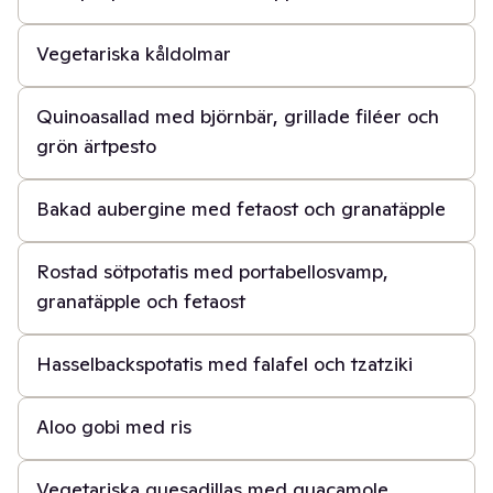
1 t
Vegetariska kåldolmar
1 t
Quinoasallad med björnbär, grillade filéer och
grön ärtpesto
45 min
Bakad aubergine med fetaost och granatäpple
40 min
Rostad sötpotatis med portabellosvamp,
granatäpple och fetaost
1 t
Hasselbackspotatis med falafel och tzatziki
30 min
Aloo gobi med ris
30 min
Vegetariska quesadillas med guacamole