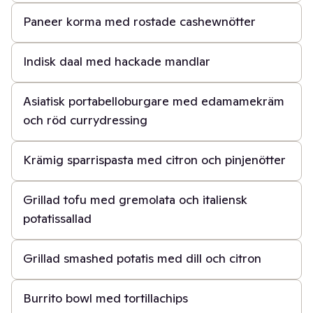
Paneer korma med rostade cashewnötter
30 min
Indisk daal med hackade mandlar
45 min
Asiatisk portabelloburgare med edamamekräm
och röd currydressing
20 min
Krämig sparrispasta med citron och pinjenötter
45 min
Grillad tofu med gremolata och italiensk
potatissallad
45 min
Grillad smashed potatis med dill och citron
30 min
Burrito bowl med tortillachips
30 min