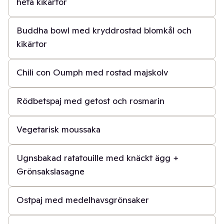
heta kikärtor
50 min
Buddha bowl med kryddrostad blomkål och
kikärtor
30 min
Chili con Oumph med rostad majskolv
50 min
Rödbetspaj med getost och rosmarin
1 t
Vegetarisk moussaka
45 min
Ugnsbakad ratatouille med knäckt ägg +
Grönsakslasagne
50 min
Ostpaj med medelhavsgrönsaker
30 min