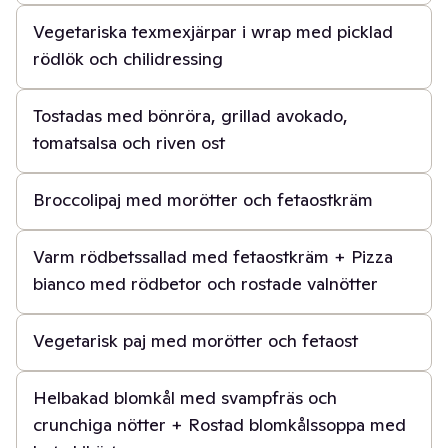
Vegetariska texmexjärpar i wrap med picklad
rödlök och chilidressing
45 min
Tostadas med bönröra, grillad avokado,
tomatsalsa och riven ost
1 t
Broccolipaj med morötter och fetaostkräm
1 t
Varm rödbetssallad med fetaostkräm + Pizza
bianco med rödbetor och rostade valnötter
1 t
Vegetarisk paj med morötter och fetaost
50 min
Helbakad blomkål med svampfräs och
crunchiga nötter + Rostad blomkålssoppa med