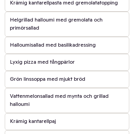
Krämig kantarellpasta med gremolatatopping
40 min
Helgrillad halloumi med gremolata och
primörsallad
20 min
Halloumisallad med basilikadressing
20 min
Lyxig pizza med tångpärlor
40 min
Grön linssoppa med mjukt bröd
20 min
Vattenmelonsallad med mynta och grillad
halloumi
1 t
Krämig kantarellpaj
30 min