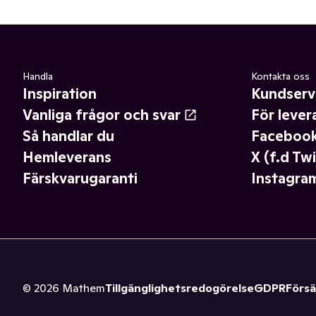
Handla
Kontakta oss
Inspiration
Kundserv
Vanliga frågor och svar
För lever
Så handlar du
Faceboo
Hemleverans
X (f.d Twi
Färskvarugaranti
Instagra
©
2026
Mathem
Tillgänglighetsredogörelse
GDPR
Försä