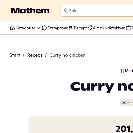
Sök
Kategorier
Extrapriser
Recept
Allt till kräftskivan
Start
/
Recept
/
Curry no chicken
Mar
Curry n
20 mi
201