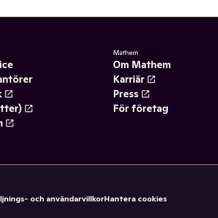
Mathem
ice
Om Mathem
antörer
Karriär
k
Press
tter)
För företag
m
ljnings- och användarvillkor
Hantera cookies