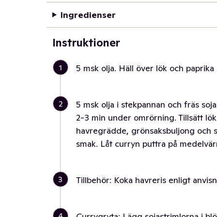
Ingredienser
Instruktioner
1
5 msk olja. Häll över lök och paprika p
2
5 msk olja i stekpannan och fräs soj
2-3 min under omrörning. Tillsätt lök
havregrädde, grönsaksbuljong och so
smak. Låt curryn puttra på medelvär
3
Tillbehör: Koka havreris enligt anvi
4
Currygryta: Lägg sojastrimlorna i blöt