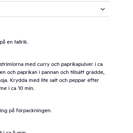
å en tallrik.
astrimlorna med curry och paprikapulver i ca
en och paprikan i pannan och tillsätt grädde,
ja. Krydda med lite salt och peppar efter
me i ca 10 min.
sning på förpackningen.
 i ca 5 min.