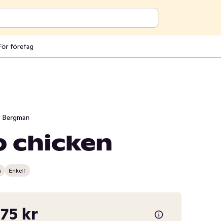
För företag
i Bergman
o chicken
n
Enkelt
,75 kr