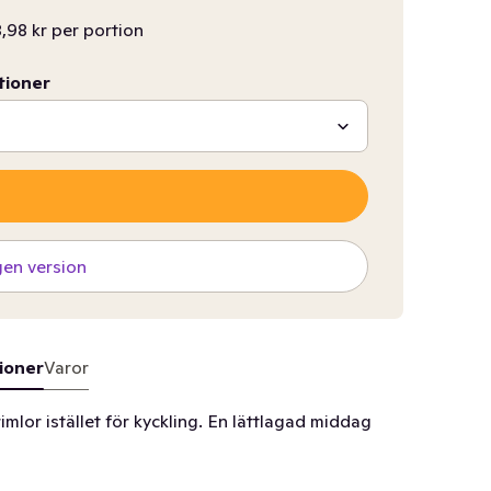
,98 kr per portion
tioner
gen version
ioner
Varor
imlor istället för kyckling. En lättlagad middag