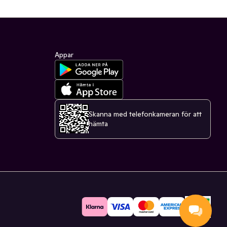
Appar
Skanna med telefonkameran för att
hämta