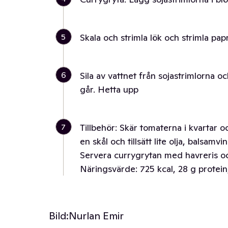
5
Skala och strimla lök och strimla pap
6
Sila av vattnet från sojastrimlorna 
går. Hetta upp
7
Tillbehör: Skär tomaterna i kvartar 
en skål och tillsätt lite olja, balsamvi
Servera currygrytan med havreris och
Näringsvärde: 725 kcal, 28 g protein
Bild:
Nurlan Emir