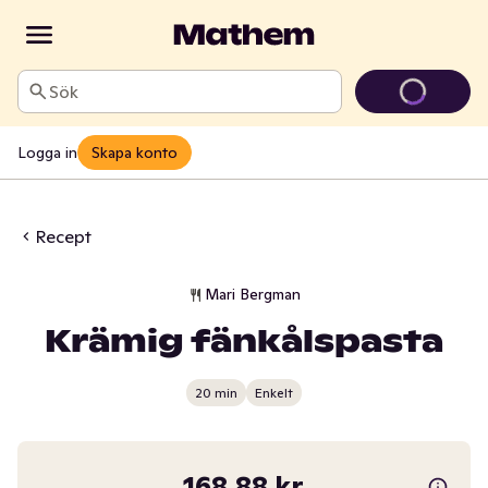
Sök
Logga in
Skapa konto
Recept
Mari Bergman
Krämig fänkålspasta
20 min
Enkelt
168,88 kr